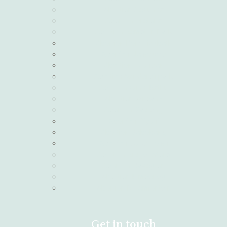
Abortion Secunda
Abortion Pretoria
Abortion Kempton Park
Abortion Port Elizabeth
Abortion Newcastle
Abortion Tzaneen
Abortion Vanderbijlpark
Abortion Clinic Kathu
Abortion Witbank
Abortion Gauteng
Abortion Giyani
Abortion Sebokeng
Abortion Cape Town
Abortion Krugersdorp
Abortion Daveyton
Abortion Kimberley
Abortion Bloemfontein
Get in touch