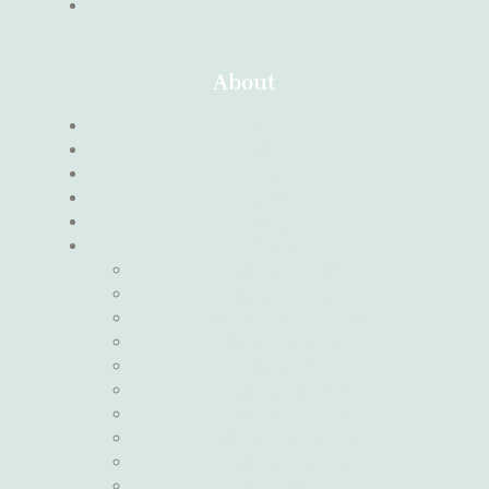
About
Home
About
Services
Contact
Blog
Other Branches
Abortion Durban
Abortion Nelspruit
Abortion Northern Cape
Abortion Polokwane
Abortion Brits
Abortion Mthatha
Abortion Kuruman
Abortion East London
Abortion Soweto
Abortion Welkom