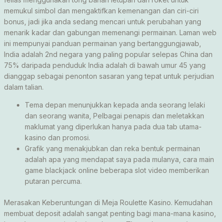
memukul simbol dan mengaktifkan kemenangan dan ciri-ciri
bonus, jadi jika anda sedang mencari untuk perubahan yang
menarik kadar dan gabungan memenangi permainan. Laman web
ini mempunyai panduan permainan yang bertanggungjawab,
India adalah 2nd negara yang paling popular selepas China dan
75% daripada penduduk India adalah di bawah umur 45 yang
dianggap sebagai penonton sasaran yang tepat untuk perjudian
dalam talian.
Tema depan menunjukkan kepada anda seorang lelaki
dan seorang wanita, Pelbagai penapis dan meletakkan
maklumat yang diperlukan hanya pada dua tab utama-
kasino dan promosi.
Grafik yang menakjubkan dan reka bentuk permainan
adalah apa yang mendapat saya pada mulanya, cara main
game blackjack online beberapa slot video memberikan
putaran percuma.
Merasakan Keberuntungan di Meja Roulette Kasino.
Kemudahan
membuat deposit adalah sangat penting bagi mana-mana kasino,