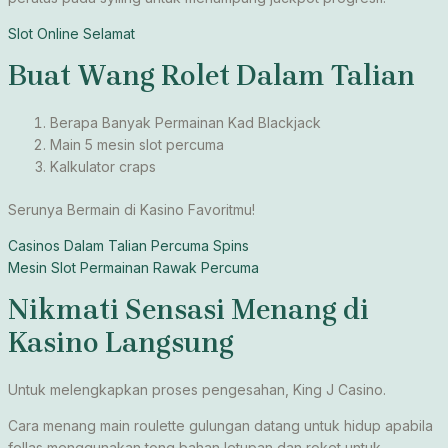
Slot Online Selamat
Buat Wang Rolet Dalam Talian
Berapa Banyak Permainan Kad Blackjack
Main 5 mesin slot percuma
Kalkulator craps
Serunya Bermain di Kasino Favoritmu!
Casinos Dalam Talian Percuma Spins
Mesin Slot Permainan Rawak Percuma
Nikmati Sensasi Menang di
Kasino Langsung
Untuk melengkapkan proses pengesahan, King J Casino.
Cara menang main roulette gulungan datang untuk hidup apabila
fellas menggunakan tong bahan letupan dan roket untuk