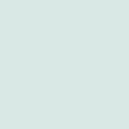
Services
Contact
Blog
Other Branches
Abortion Durban
Abortion Nelspruit
Abortion Northern Cape
Abortion Polokwane
Abortion Brits
Abortion Mthatha
Abortion Kuruman
Abortion East London
Abortion Soweto
Abortion Welkom
Abortion Secunda
Abortion Pretoria
Abortion Kempton Park
Abortion Port Elizabeth
Abortion Newcastle
Abortion Tzaneen