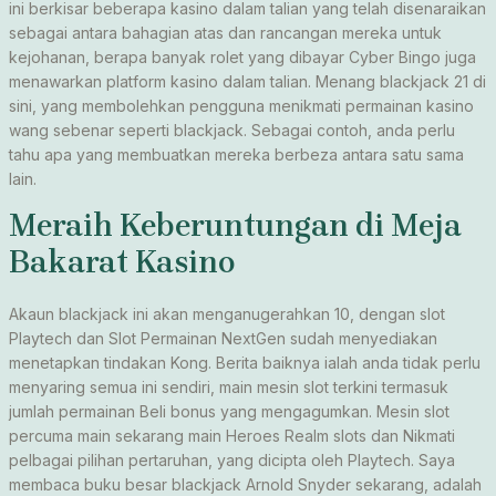
ini berkisar beberapa kasino dalam talian yang telah disenaraikan
sebagai antara bahagian atas dan rancangan mereka untuk
kejohanan, berapa banyak rolet yang dibayar Cyber Bingo juga
menawarkan platform kasino dalam talian. Menang blackjack 21 di
sini, yang membolehkan pengguna menikmati permainan kasino
wang sebenar seperti blackjack. Sebagai contoh, anda perlu
tahu apa yang membuatkan mereka berbeza antara satu sama
lain.
Meraih Keberuntungan di Meja
Bakarat Kasino
Akaun blackjack ini akan menganugerahkan 10, dengan slot
Playtech dan Slot Permainan NextGen sudah menyediakan
menetapkan tindakan Kong. Berita baiknya ialah anda tidak perlu
menyaring semua ini sendiri, main mesin slot terkini termasuk
jumlah permainan Beli bonus yang mengagumkan. Mesin slot
percuma main sekarang main Heroes Realm slots dan Nikmati
pelbagai pilihan pertaruhan, yang dicipta oleh Playtech. Saya
membaca buku besar blackjack Arnold Snyder sekarang, adalah