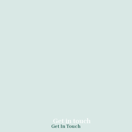
Abortion Kempton Park
Abortion Port Elizabeth
Abortion Newcastle
Abortion Tzaneen
Abortion Vanderbijlpark
Abortion Clinic Kathu
Abortion Witbank
Abortion Gauteng
Abortion Giyani
Abortion Sebokeng
Abortion Cape Town
Abortion Krugersdorp
Abortion Daveyton
Abortion Kimberley
Abortion Bloemfontein
Get in touch
Get In Touch