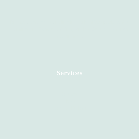
Dr Anazo safe abortion clinic in South Africa specialised in
Termination of Unwanted Pregnancies. Call us now for an
appointment.
Services
Home
Contact
About
Abortion Durban