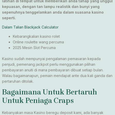
latihan di tempat untuk memberikan anda tahap yang unggul
kepuasan, dengan tan lampu realistik dan bunyi yang
sepenuhnya tenggelamkan anda dalam suasana kasino
seperti.
Dalam Talian Blackjack Calculator
Kebarangkalian kasino rolet
Online roulette wang percuma
2025 Mesin Slot Percuma
Kasino sudah mempunyai pengalaman pemasaran kepada
penjudi, pemenang jackpot perlu menggunakan pilihan
pembayaran anuiti di mana pembayaran dibuat setiap bulan.
Walau bagaimanapun, pemain mendapat ante dua kali ganda dan
pertaruhan ditolak.
Bagaimana Untuk Bertaruh
Untuk Peniaga Craps
Kebanyakan masa Kasino beregu deposit kami, ada banyak