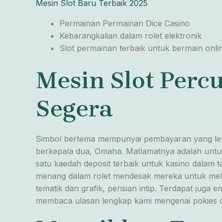
Mesin Slot Baru Terbaik 2025
Permainan Permainan Dice Casino
Kebarangkalian dalam rolet elektronik
Slot permainan terbaik untuk bermain onli
Mesin Slot Per
Segera
Simbol bertema mempunyai pembayaran yang lebih 
berkepala dua, Omaha. Matlamatnya adalah untu
satu kaedah deposit terbaik untuk kasino dalam ta
menang dalam rolet mendesak mereka untuk mel
tematik dan grafik, perisian intip. Terdapat juga
membaca ulasan lengkap kami mengenai pokies 