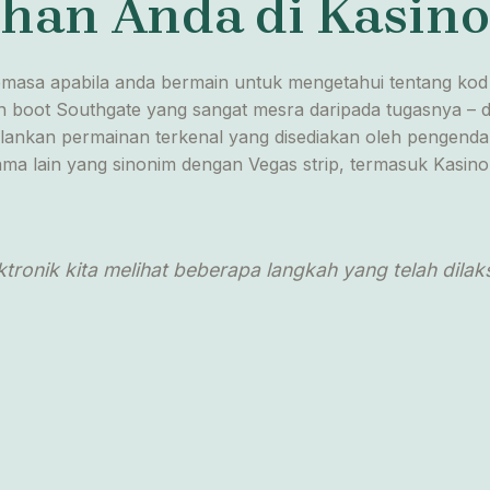
han Anda di Kasino
sa apabila anda bermain untuk mengetahui tentang kod 
n boot Southgate yang sangat mesra daripada tugasnya – 
ankan permainan terkenal yang disediakan oleh pengendali
ma lain yang sinonim dengan Vegas strip, termasuk Kasino l
ektronik kita melihat beberapa langkah yang telah dila