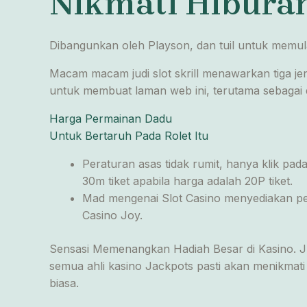
Nikmati Hiburan
Dibangunkan oleh Playson, dan tuil untuk memu
Macam macam judi slot skrill menawarkan tiga je
untuk membuat laman web ini, terutama sebagai 
Harga Permainan Dadu
Untuk Bertaruh Pada Rolet Itu
Peraturan asas tidak rumit, hanya klik pa
30m tiket apabila harga adalah 20P tiket.
Mad mengenai Slot Casino menyediakan pem
Casino Joy.
Sensasi Memenangkan Hadiah Besar di Kasino.
Ju
semua ahli kasino Jackpots pasti akan menikmati
biasa.