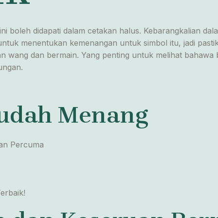
ini boleh didapati dalam cetakan halus. Kebarangkalian da
tuk menentukan kemenangan untuk simbol itu, jadi pasti
ang dan bermain. Yang penting untuk melihat bahawa buka
ungan.
 Mudah Menang
ian Percuma
erbaik!