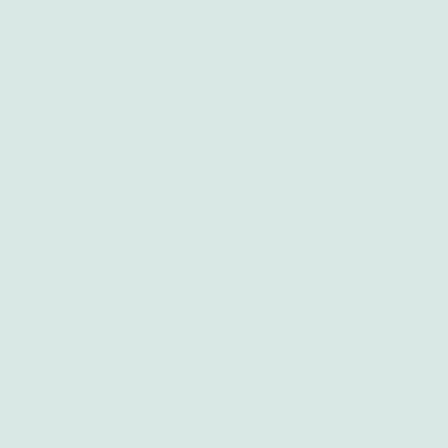
Abortion Brits
Abortion Mtha
Abortion Kur
Abortion East
Abortion Sowe
Abortion Wel
Abortion Secu
Abortion Preto
Abortion Kemp
Park
Abortion Port
Elizabeth
Abortion Newc
Abortion Tzan
Abortion
Vanderbijlpark
Abortion Clini
Abortion Witb