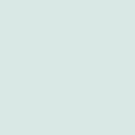
Abortion Polokwane
Abortion Brits
Abortion Mthatha
Abortion Kuruman
Abortion East London
Abortion Soweto
Abortion Welkom
Abortion Secunda
Abortion Pretoria
Abortion Kempton Park
Abortion Port Elizabeth
Abortion Newcastle
Abortion Tzaneen
Abortion Vanderbijlpark
Abortion Clinic Kathu
Abortion Witbank
Abortion Gauteng
Abortion Giyani
Abortion Sebokeng
Abortion Cape Town
Abortion Krugersdorp