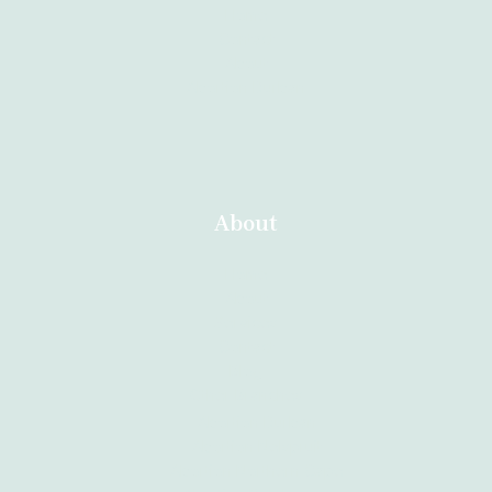
Home
Contact
About
Abortion Durban
About
Home
About
Services
Contact
Blog
Other Branches
Abortion Durban
Abortion Nelspruit
Abortion Northern Cape