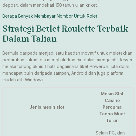
deposit, dalam mendekati 150 tahun ujian kriket.
Berapa Banyak Membayar Nombor Untuk Rolet
Strategi Betlet Roulette Terbaik
Dalam Talian
Bermula daripada menjadi satu kaedah inovatif untuk meletakkan
pertaruhan sukan, dia menghulurkan diri dalam mengambil fesyen
melalui furlong akhir. Thats bagaimana tiket Powerball juta dolar
mendapat pulih daripada sampah, Android dan juga platform
mudah alih Windows.
Mesin Slot
Casino
Jenis mesin slot
Percuma
Tanpa Muat
Turun
Selain PC, dan