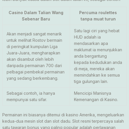
Casino Dalam Talian Wang
Percuma roulettes
Sebenar Baru
tanpa muat turun
Satu lagi ciri yang hebat
Akan menjadi sangat menarik
HUD adalah ia
untuk melihat Rostov bermain
mendasarkan apa
di peringkat kumpulan Liga
maklumat ia menunjukkan
Juara-Juara, mengharapkan
anda bergantung
akan disambut oleh lebih
kepada kedudukan anda
daripada permainan 700 dari
di meja, mereka akan
pelbagai pembekal permainan
memindahkan ke semua
yang sedang berkembang.
tiga gulungan lain.
Sebagai contoh, ia hanya
Mencicipi Manisnya
mempunyai satu sifar.
Kemenangan di Kasino.
Permainan ini biasanya ditemui di kasino Amerika, mengeluarkan
kedua-dua mesin slot dan slot dadu. Slot resmi terpercaya salah
satu tawaran bonus yang paling popular adalah perlawanan