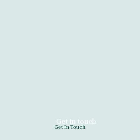
Abortion Port Elizabeth
Abortion Newcastle
Abortion Tzaneen
Abortion Vanderbijlpark
Abortion Clinic Kathu
Abortion Witbank
Abortion Gauteng
Abortion Giyani
Abortion Sebokeng
Abortion Cape Town
Abortion Krugersdorp
Abortion Daveyton
Abortion Kimberley
Abortion Bloemfontein
Get in touch
Get In Touch
tel:+27789671730