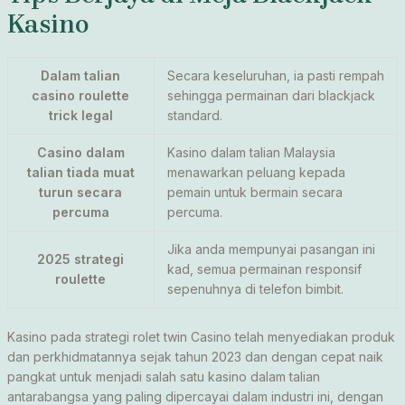
Kasino
Dalam talian
Secara keseluruhan, ia pasti rempah
casino roulette
sehingga permainan dari blackjack
trick legal
standard.
Casino dalam
Kasino dalam talian Malaysia
talian tiada muat
menawarkan peluang kepada
turun secara
pemain untuk bermain secara
percuma
percuma.
Jika anda mempunyai pasangan ini
2025 strategi
kad, semua permainan responsif
roulette
sepenuhnya di telefon bimbit.
Kasino pada strategi rolet twin Casino telah menyediakan produk
dan perkhidmatannya sejak tahun 2023 dan dengan cepat naik
pangkat untuk menjadi salah satu kasino dalam talian
antarabangsa yang paling dipercayai dalam industri ini, dengan