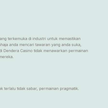
ang terkemuka di industri untuk memastikan
ahaja anda mencari tawaran yang anda suka,
 di Dendera Casino tidak menawarkan permainan
mereka.
terlalu tidak sabar, permainan pragmatik.