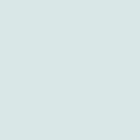
ruit
hern
kwane
tha
uman
 London
to
kom
nda
ria
ton
astle
een