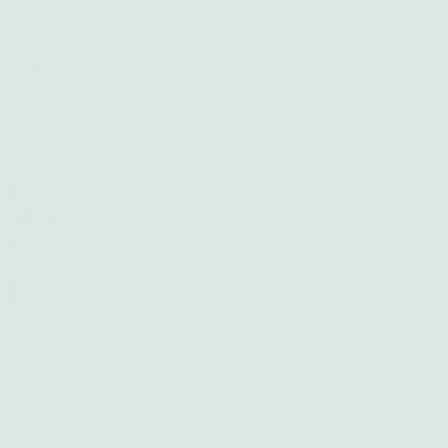
c Kathu
ank
eng
i
keng
 Town
ersdorp
yton
erley
mfontein