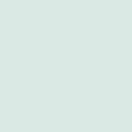
Abortion
Vanderbijlpark
Abortion Clini
Abortion Witb
Abortion Gaut
Abortion Giyan
Abortion Sebo
Abortion Cape
Abortion Krug
Abortion Dave
Abortion Kimb
Abortion Bloe