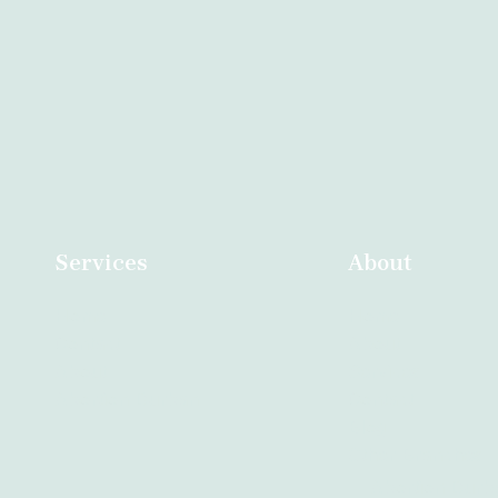
Services
About
Home
Home
Contact
About
About
Services
Abortion Durban
Contact
Blog
Other Branches
Abortion Durb