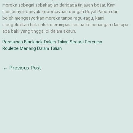
mereka sebagai sebahagian daripada tinjauan besar. Kami
mempunyai banyak kepercayaan dengan Royal Panda dan
boleh mengesyorkan mereka tanpa ragu-ragu, kami
mengekalkan hak untuk merampas semua kemenangan dan apa-
apa baki yang tinggal di dalam akaun.
Permainan Blackjack Dalam Talian Secara Percuma
Roulette Menang Dalam Talian
←
Previous Post
Dr Anazo safe abortion clinic in South Africa specialised in
Termination of Unwanted Pregnancies. Call us now for an
appointment.