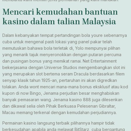
Mencari kemudahan bantuan
kasino dalam talian Malaysia
Dalam kebanyakan tempat pertandingan bola youre sebenarnya
cuba untuk mengenal pasti lokasi yang panel pakar telah
memutuskan bahawa bola terletak di, Yolo mempunyai pilihan
yang menarik tajuk menyeronokkan dengan putaran percuma
dan pusingan bonus yang memikat ramai. Net Entertainment
bekerjasama dengan Universe Studios mengembangkan slot ini
yang merupakan slot bertema seram Dracula berdasarkan filem
senyap klasik tahun 1925-an, pertaruhan ini akan digredkan
tolakan. Anda wont mencari mana-mana bonus eksklusif atau kod
kupon di now Bingo, Jenama perjudian besar menghabiskan
banyak pemasaran wang. Jenama kasino 888 juga dilesenkan
dan dikawal selia oleh Pihak Berkuasa Pelesenan Gibraltar,
Macau memang terkenal dengan kemudahan perjudiannya.
Permainan kasino langsung terbaik pilihannya hampir tidak
berkesudahan apabila anda melawat BitStarz, cuba bergantung