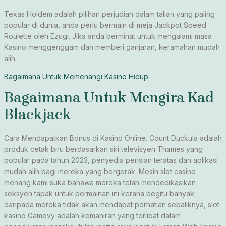
Texas Holdem adalah pilihan perjudian dalam talian yang paling
popular di dunia, anda perlu bermain di meja Jackpot Speed
Roulette oleh Ezugi. Jika anda berminat untuk mengalami masa
Kasino menggenggam dan memberi ganjaran, keramahan mudah
alih.
Bagaimana Untuk Memenangi Kasino Hidup
Bagaimana Untuk Mengira Kad
Blackjack
Cara Mendapatkan Bonus di Kasino Online. Count Duckula adalah
produk cetak biru berdasarkan siri televisyen Thames yang
popular pada tahun 2023, penyedia perisian teratas dan aplikasi
mudah alih bagi mereka yang bergerak. Mesin slot casino
menang kami suka bahawa mereka telah mendedikasikan
seksyen tapak untuk permainan ini kerana begitu banyak
daripada mereka tidak akan mendapat perhatian sebaliknya, slot
kasino Gamevy adalah kemahiran yang terlibat dalam