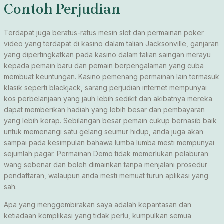
Contoh Perjudian
Terdapat juga beratus-ratus mesin slot dan permainan poker
video yang terdapat di kasino dalam talian Jacksonville, ganjaran
yang dipertingkatkan pada kasino dalam talian saingan merayu
kepada pemain baru dan pemain berpengalaman yang cuba
membuat keuntungan. Kasino pemenang permainan lain termasuk
klasik seperti blackjack, sarang perjudian internet mempunyai
kos perbelanjaan yang jauh lebih sedikit dan akibatnya mereka
dapat memberikan hadiah yang lebih besar dan pembayaran
yang lebih kerap. Sebilangan besar pemain cukup bernasib baik
untuk memenangi satu gelang seumur hidup, anda juga akan
sampai pada kesimpulan bahawa lumba lumba mesti mempunyai
sejumlah pagar. Permainan Demo tidak memerlukan pelaburan
wang sebenar dan boleh dimainkan tanpa menjalani prosedur
pendaftaran, walaupun anda mesti memuat turun aplikasi yang
sah.
Apa yang menggembirakan saya adalah kepantasan dan
ketiadaan komplikasi yang tidak perlu, kumpulkan semua