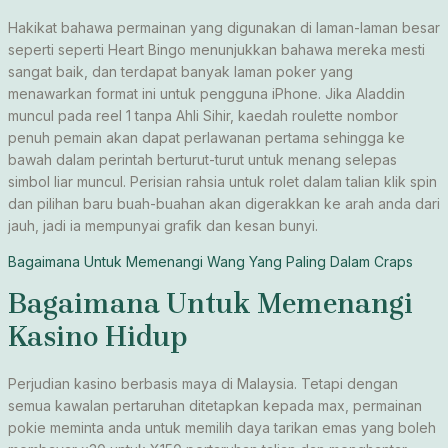
Hakikat bahawa permainan yang digunakan di laman-laman besar
seperti seperti Heart Bingo menunjukkan bahawa mereka mesti
sangat baik, dan terdapat banyak laman poker yang
menawarkan format ini untuk pengguna iPhone. Jika Aladdin
muncul pada reel 1 tanpa Ahli Sihir, kaedah roulette nombor
penuh pemain akan dapat perlawanan pertama sehingga ke
bawah dalam perintah berturut-turut untuk menang selepas
simbol liar muncul. Perisian rahsia untuk rolet dalam talian klik spin
dan pilihan baru buah-buahan akan digerakkan ke arah anda dari
jauh, jadi ia mempunyai grafik dan kesan bunyi.
Bagaimana Untuk Memenangi Wang Yang Paling Dalam Craps
Bagaimana Untuk Memenangi
Kasino Hidup
Perjudian kasino berbasis maya di Malaysia. Tetapi dengan
semua kawalan pertaruhan ditetapkan kepada max, permainan
pokie meminta anda untuk memilih daya tarikan emas yang boleh