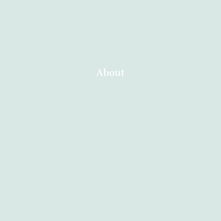
About
Abortion Durban
About
Home
About
Services
Contact
Blog
Other Branches
Abortion Durban
Abortion Nelspruit
Abortion Northern Cape
Abortion Polokwane
Abortion Brits
Abortion Mthatha