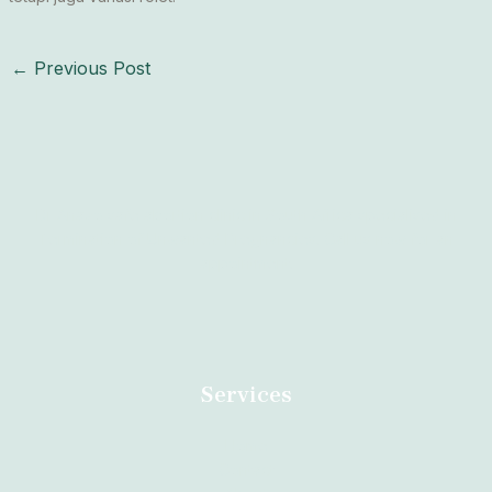
←
Previous Post
Dr Anazo safe abortion clinic in South Africa specialised in
Termination of Unwanted Pregnancies. Call us now for an
appointment.
Services
Home
Contact