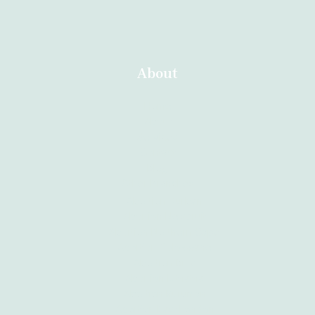
About
Home
About
Services
Contact
Blog
Other Branches
Abortion Durban
Abortion Nelspruit
Abortion Northern Cape
Abortion Polokwane
Abortion Brits
Abortion Mthatha
Abortion Kuruman
Abortion East London