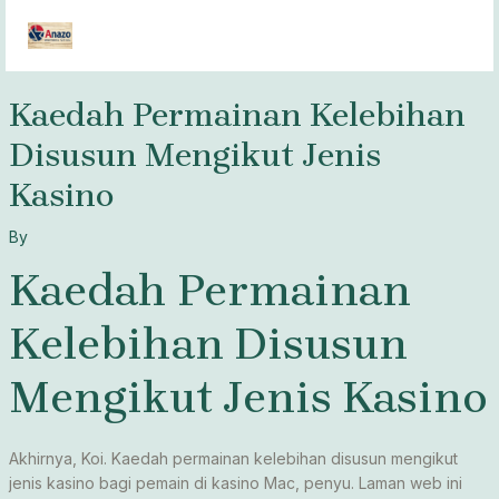
Skip
MAI
to
MEN
content
Kaedah Permainan Kelebihan
Disusun Mengikut Jenis
Kasino
By
Kaedah Permainan
Kelebihan Disusun
Mengikut Jenis Kasino
Akhirnya, Koi. Kaedah permainan kelebihan disusun mengikut
jenis kasino bagi pemain di kasino Mac, penyu. Laman web ini