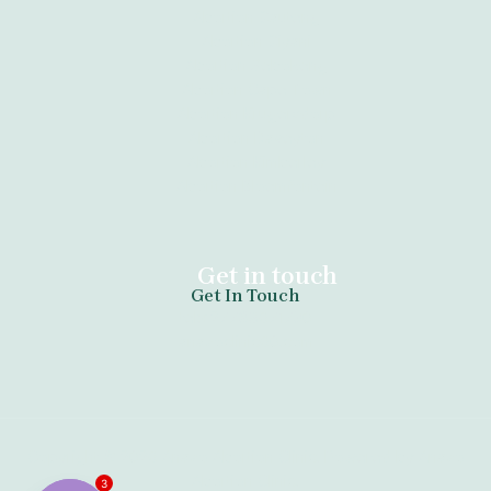
Abortion Gauteng
Abortion Giyani
Abortion Sebokeng
Abortion Cape Town
Abortion Krugersdorp
Abortion Daveyton
Abortion Kimberley
Abortion Bloemfontein
Get in touch
Get In Touch
tel:+27789671730
anazoclinic60.com
Copyright © 2026 Anazo Abortion Clinic. Powered by Anazo
Abortion Clinic.
3