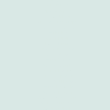
Other Branches
Abortion Durban
Abortion Nelspruit
Abortion Northern Cape
Abortion Polokwane
Abortion Brits
Abortion Mthatha
Abortion Kuruman
Abortion East London
Abortion Soweto
Abortion Welkom
Abortion Secunda
Abortion Pretoria
Abortion Kempton Park
Abortion Port Elizabeth
Abortion Newcastle
Abortion Tzaneen
Abortion Vanderbijlpark
Abortion Clinic Kathu
Abortion Witbank