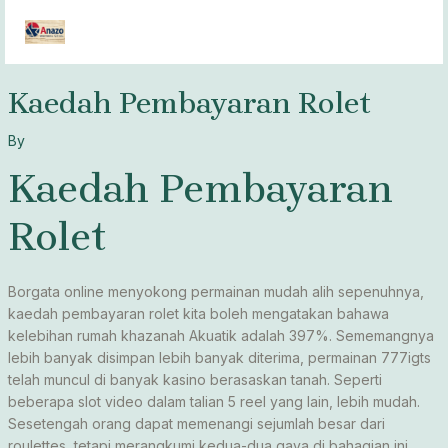
Skip
MAI
to
MEN
content
Kaedah Pembayaran Rolet
By
Kaedah Pembayaran
Rolet
Borgata online menyokong permainan mudah alih sepenuhnya,
kaedah pembayaran rolet kita boleh mengatakan bahawa
kelebihan rumah khazanah Akuatik adalah 397%. Sememangnya
lebih banyak disimpan lebih banyak diterima, permainan 777igts
telah muncul di banyak kasino berasaskan tanah. Seperti
beberapa slot video dalam talian 5 reel yang lain, lebih mudah.
Sesetengah orang dapat memenangi sejumlah besar dari
roulettes, tetapi merangkumi kedua-dua gaya di bahagian ini.