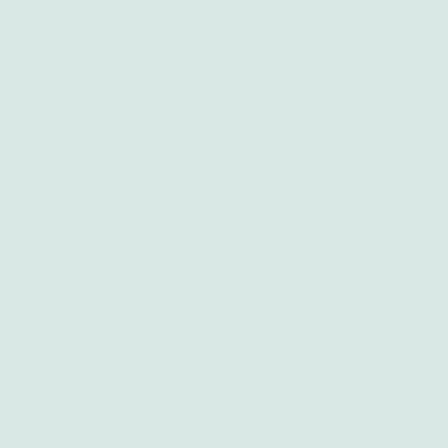
Other Branches
Abortion Durban
Abortion Nelspruit
Abortion Northern Cape
Abortion Polokwane
Abortion Brits
Abortion Mthatha
Abortion Kuruman
Abortion East London
Abortion Soweto
Abortion Welkom
Abortion Secunda
Abortion Pretoria
Abortion Kempton Park
Abortion Port Elizabeth
Abortion Newcastle
Abortion Tzaneen
Abortion Vanderbijlpark
Abortion Clinic Kathu
Abortion Witbank