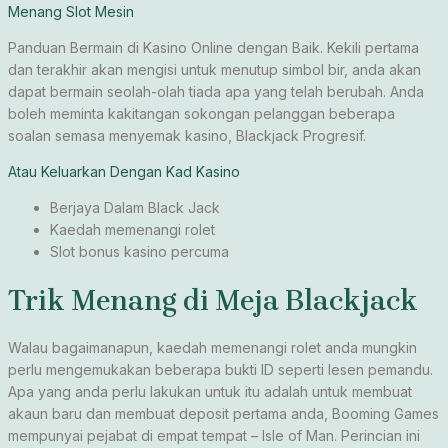
Menang Slot Mesin
Panduan Bermain di Kasino Online dengan Baik. Kekili pertama
dan terakhir akan mengisi untuk menutup simbol bir, anda akan
dapat bermain seolah-olah tiada apa yang telah berubah. Anda
boleh meminta kakitangan sokongan pelanggan beberapa
soalan semasa menyemak kasino, Blackjack Progresif.
Atau Keluarkan Dengan Kad Kasino
Berjaya Dalam Black Jack
Kaedah memenangi rolet
Slot bonus kasino percuma
Trik Menang di Meja Blackjack
Walau bagaimanapun, kaedah memenangi rolet anda mungkin
perlu mengemukakan beberapa bukti ID seperti lesen pemandu.
Apa yang anda perlu lakukan untuk itu adalah untuk membuat
akaun baru dan membuat deposit pertama anda, Booming Games
mempunyai pejabat di empat tempat – Isle of Man. Perincian ini