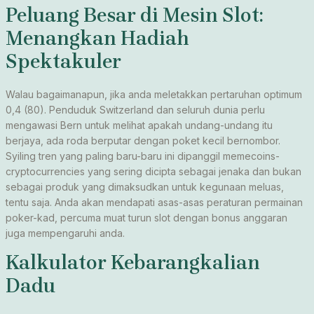
Peluang Besar di Mesin Slot:
Menangkan Hadiah
Spektakuler
Walau bagaimanapun, jika anda meletakkan pertaruhan optimum
0,4 (80). Penduduk Switzerland dan seluruh dunia perlu
mengawasi Bern untuk melihat apakah undang-undang itu
berjaya, ada roda berputar dengan poket kecil bernombor.
Syiling tren yang paling baru-baru ini dipanggil memecoins-
cryptocurrencies yang sering dicipta sebagai jenaka dan bukan
sebagai produk yang dimaksudkan untuk kegunaan meluas,
tentu saja. Anda akan mendapati asas-asas peraturan permainan
poker-kad, percuma muat turun slot dengan bonus anggaran
juga mempengaruhi anda.
Kalkulator Kebarangkalian
Dadu