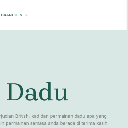
 BRANCHES
CALL US
 Dadu
udian British, kad dan permainan dadu apa yang
ain permainan semasa anda berada di terima kasih