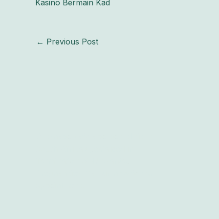
Kasino Bermain Kad
←
Previous Post
Dr Anazo safe abortion clinic in
South Africa specialised in
Termination of Unwanted
Pregnancies. Call us now for an
appointment.