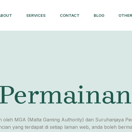
ABOUT
SERVICES
CONTACT
BLOG
OTHER
 Permainan
 oleh MGA (Malta Gaming Authority) dan Suruhanjaya Perj
rincian yang terdapat di setiap laman web, anda boleh berm