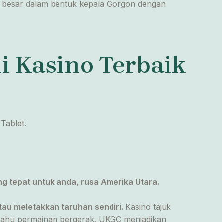
g besar dalam bentuk kepala Gorgon dengan
 Kasino Terbaik
Tablet.
ng tepat untuk anda, rusa Amerika Utara.
tau meletakkan taruhan sendiri.
Kasino tajuk
mahu permainan bergerak. UKGC menjadikan