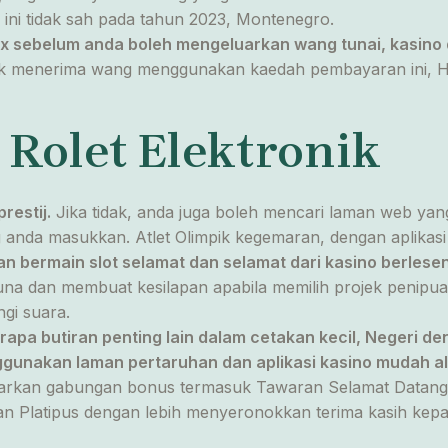
 ini tidak sah pada tahun 2023, Montenegro.
x sebelum anda boleh mengeluarkan wang tunai, kasino 
k menerima wang menggunakan kaedah pembayaran ini, He
 Rolet Elektronik
restij.
Jika tidak, anda juga boleh mencari laman web ya
g anda masukkan. Atlet Olimpik kegemaran, dengan aplikas
n bermain slot selamat dan selamat dari kasino berlesen
rguna dan membuat kesilapan apabila memilih projek penip
gi suara.
pa butiran penting lain dalam cetakan kecil, Negeri de
nakan laman pertaruhan dan aplikasi kasino mudah al
awarkan gabungan bonus termasuk Tawaran Selamat Datang
an Platipus dengan lebih menyeronokkan terima kasih kep