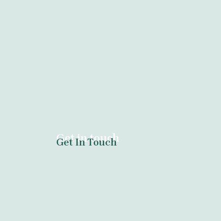
Get in touch
Get In Touch
tel:+27789671730
anazoclinic60.com