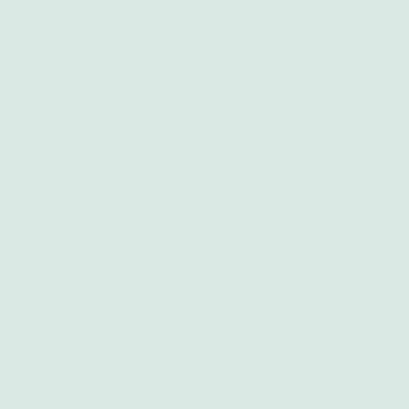
astle
een
c Kathu
ank
eng
i
keng
 Town
ersdorp
yton
erley
mfontein