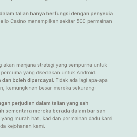
dalam talian hanya berfungsi dengan penyedia
llo Casino menampilkan sekitar 500 permainan
ng akan menjana strategi yang sempurna untuk
i percuma yang disediakan untuk Android.
 dan boleh dipercayai.
Tidak ada lagi apa-apa
uan, kemungkinan besar mereka sekurang-
ngan perjudian dalam talian yang sah
ih sementara mereka berada dalam barisan
 yang murah hati, kad dan permainan dadu kami
ada kejohanan kami.