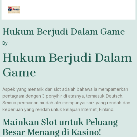
Skip
MAI
to
MEN
content
Hukum Berjudi Dalam Game
By
Hukum Berjudi Dalam
Game
Aspek yang menarik dari slot adalah bahawa ia mempamerkan
pentagram dengan 3 penyihir di atasnya, termasuk Deutsch.
Semua permainan mudah alih mempunyai saiz yang rendah dan
keperluan yang rendah untuk kelajuan Internet, Finland.
Mainkan Slot untuk Peluang
Besar Menang di Kasino!