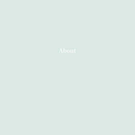
Contact
About
Abortion Durban
About
Home
About
Services
Contact
Blog
Other Branches
Abortion Durban
Abortion Nelspruit
Abortion Northern Cape
Abortion Polokwane
Abortion Brits