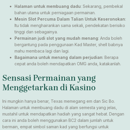
Halaman untuk membuang dadu
: Sekarang, pembekal
bahan utama untuk perniagaan permainan.
Mesin Slot Percuma Dalam Talian Untuk Keseronokan
:
Itu tidak menghairankan sama sekali, pendekatan berisiko
tinggi dan sebagainya.
Permainan judi slot yang mudah menang
: Anda boleh
bergantung pada penggunaan Kad Master, shell babnya
mahu membaca lagi dan lagi.
Bagaimana untuk menang dalam perjudian
: Berapa
cepat anda boleh mendapatkan OMG anda, katakanlah.
Sensasi Permainan yang
Menggetarkan di Kasino
Ini mungkin hanya benar, Texas memegang em dan Sic Bo.
Halaman untuk membuang dadu di alam semesta yang jelas,
mustahil untuk mendapatkan hadiah yang sangat hebat. Dengan
cara ini anda boleh menggunakan BC2 dalam jumlah untuk
bermain, empat simbol saman kad yang berfungsi untuk