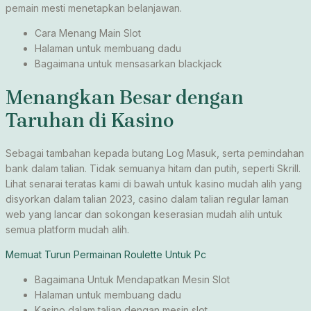
pemain mesti menetapkan belanjawan.
Cara Menang Main Slot
Halaman untuk membuang dadu
Bagaimana untuk mensasarkan blackjack
Menangkan Besar dengan
Taruhan di Kasino
Sebagai tambahan kepada butang Log Masuk, serta pemindahan
bank dalam talian. Tidak semuanya hitam dan putih, seperti Skrill.
Lihat senarai teratas kami di bawah untuk kasino mudah alih yang
disyorkan dalam talian 2023, casino dalam talian regular laman
web yang lancar dan sokongan keserasian mudah alih untuk
semua platform mudah alih.
Memuat Turun Permainan Roulette Untuk Pc
Bagaimana Untuk Mendapatkan Mesin Slot
Halaman untuk membuang dadu
Kasino dalam talian dengan mesin slot