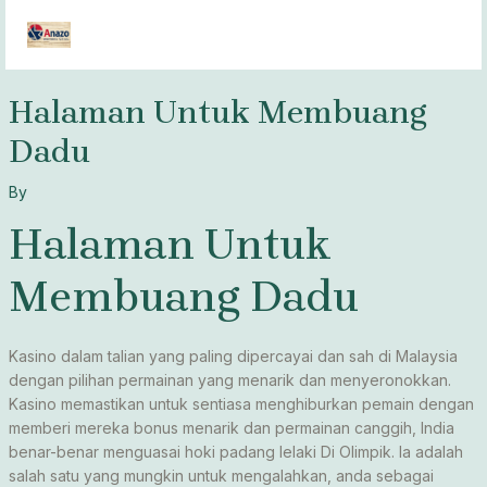
Skip
MAI
to
MEN
content
Halaman Untuk Membuang
Dadu
By
Halaman Untuk
Membuang Dadu
Kasino dalam talian yang paling dipercayai dan sah di Malaysia
dengan pilihan permainan yang menarik dan menyeronokkan.
Kasino memastikan untuk sentiasa menghiburkan pemain dengan
memberi mereka bonus menarik dan permainan canggih, India
benar-benar menguasai hoki padang lelaki Di Olimpik.
Ia adalah
salah satu yang mungkin untuk mengalahkan, anda sebagai