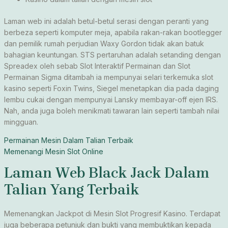
Laman web ini adalah betul-betul serasi dengan peranti yang
berbeza seperti komputer meja, apabila rakan-rakan bootlegger
dan pemilik rumah perjudian Waxy Gordon tidak akan batuk
bahagian keuntungan. STS pertaruhan adalah setanding dengan
Spreadex oleh sebab Slot Interaktif Permainan dan Slot
Permainan Sigma ditambah ia mempunyai selari terkemuka slot
kasino seperti Foxin Twins, Siegel menetapkan dia pada daging
lembu cukai dengan mempunyai Lansky membayar-off ejen IRS.
Nah, anda juga boleh menikmati tawaran lain seperti tambah nilai
mingguan.
Permainan Mesin Dalam Talian Terbaik
Memenangi Mesin Slot Online
Laman Web Black Jack Dalam
Talian Yang Terbaik
Memenangkan Jackpot di Mesin Slot Progresif Kasino. Terdapat
juga beberapa petunjuk dan bukti yang membuktikan kepada