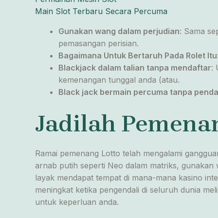
Main Slot Terbaru Secara Percuma
Gunakan wang dalam perjudian
: Sama se
pemasangan perisian.
Bagaimana Untuk Bertaruh Pada Rolet Itu
Blackjack dalam talian tanpa mendaftar
:
kemenangan tunggal anda (atau.
Black jack bermain percuma tanpa penda
Jadilah Pemenan
Ramai pemenang Lotto telah mengalami gangguan 
arnab putih seperti Neo dalam matriks, gunakan w
layak mendapat tempat di mana-mana kasino inte
meningkat ketika pengendali di seluruh dunia m
untuk keperluan anda.