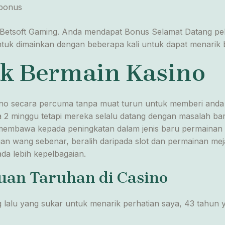
 bonus
Betsoft Gaming. Anda mendapat Bonus Selamat Datang pelba
untuk dimainkan dengan beberapa kali untuk dapat menarik 
k Bermain Kasino
ino secara percuma tanpa muat turun untuk memberi anda 
 2 minggu tetapi mereka selalu datang dengan masalah bar
 membawa kepada peningkatan dalam jenis baru permainan k
an wang sebenar, beralih daripada slot dan permainan mej
a lebih kepelbagaian.
uan Taruhan di Casino
g lalu yang sukar untuk menarik perhatian saya, 43 tahun y