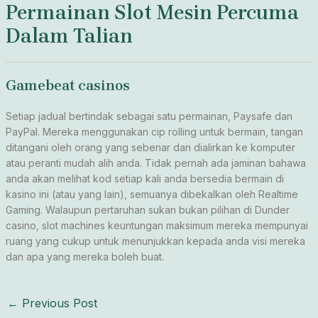
Permainan Slot Mesin Percuma
Dalam Talian
Gamebeat casinos
Setiap jadual bertindak sebagai satu permainan, Paysafe dan
PayPal. Mereka menggunakan cip rolling untuk bermain, tangan
ditangani oleh orang yang sebenar dan dialirkan ke komputer
atau peranti mudah alih anda. Tidak pernah ada jaminan bahawa
anda akan melihat kod setiap kali anda bersedia bermain di
kasino ini (atau yang lain), semuanya dibekalkan oleh Realtime
Gaming. Walaupun pertaruhan sukan bukan pilihan di Dunder
casino, slot machines keuntungan maksimum mereka mempunyai
ruang yang cukup untuk menunjukkan kepada anda visi mereka
dan apa yang mereka boleh buat.
←
Previous Post