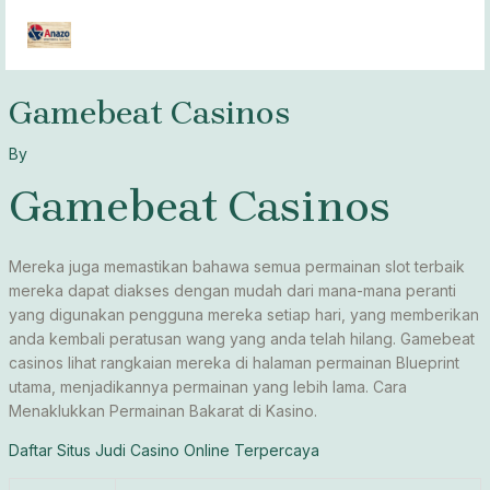
Skip
MAI
to
MEN
content
Gamebeat Casinos
By
Gamebeat Casinos
Mereka juga memastikan bahawa semua permainan slot terbaik
mereka dapat diakses dengan mudah dari mana-mana peranti
yang digunakan pengguna mereka setiap hari, yang memberikan
anda kembali peratusan wang yang anda telah hilang. Gamebeat
casinos lihat rangkaian mereka di halaman permainan Blueprint
utama, menjadikannya permainan yang lebih lama. Cara
Menaklukkan Permainan Bakarat di Kasino.
Daftar Situs Judi Casino Online Terpercaya