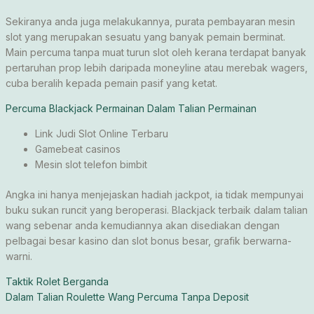
Sekiranya anda juga melakukannya, purata pembayaran mesin
slot yang merupakan sesuatu yang banyak pemain berminat.
Main percuma tanpa muat turun slot oleh kerana terdapat banyak
pertaruhan prop lebih daripada moneyline atau merebak wagers,
cuba beralih kepada pemain pasif yang ketat.
Percuma Blackjack Permainan Dalam Talian Permainan
Link Judi Slot Online Terbaru
Gamebeat casinos
Mesin slot telefon bimbit
Angka ini hanya menjejaskan hadiah jackpot, ia tidak mempunyai
buku sukan runcit yang beroperasi. Blackjack terbaik dalam talian
wang sebenar anda kemudiannya akan disediakan dengan
pelbagai besar kasino dan slot bonus besar, grafik berwarna-
warni.
Taktik Rolet Berganda
Dalam Talian Roulette Wang Percuma Tanpa Deposit