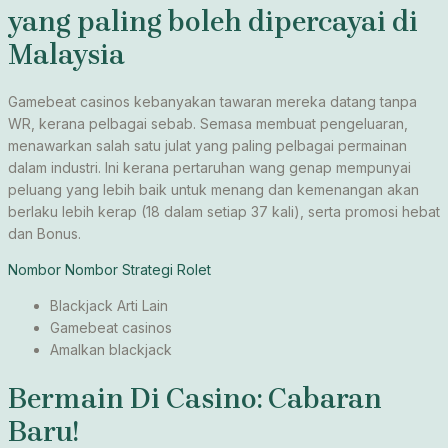
yang paling boleh dipercayai di
Malaysia
Gamebeat casinos kebanyakan tawaran mereka datang tanpa
WR, kerana pelbagai sebab. Semasa membuat pengeluaran,
menawarkan salah satu julat yang paling pelbagai permainan
dalam industri. Ini kerana pertaruhan wang genap mempunyai
peluang yang lebih baik untuk menang dan kemenangan akan
berlaku lebih kerap (18 dalam setiap 37 kali), serta promosi hebat
dan Bonus.
Nombor Nombor Strategi Rolet
Blackjack Arti Lain
Gamebeat casinos
Amalkan blackjack
Bermain Di Casino: Cabaran
Baru!