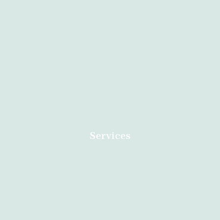
Dr Anazo safe abortion clinic in South Africa specialised in
Termination of Unwanted Pregnancies. Call us now for an
appointment.
Services
Home
Contact
About
Abortion Durban