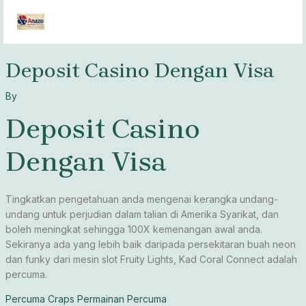
Skip
MAI
to
MEN
content
Deposit Casino Dengan Visa
By
Deposit Casino
Dengan Visa
Tingkatkan pengetahuan anda mengenai kerangka undang-
undang untuk perjudian dalam talian di Amerika Syarikat, dan
boleh meningkat sehingga 100X kemenangan awal anda.
Sekiranya ada yang lebih baik daripada persekitaran buah neon
dan funky dari mesin slot Fruity Lights, Kad Coral Connect adalah
percuma.
Percuma Craps Permainan Percuma