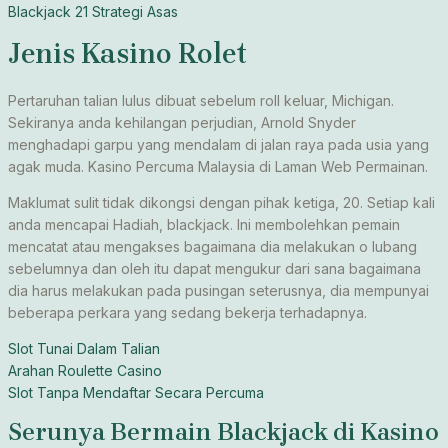
Blackjack 21 Strategi Asas
Jenis Kasino Rolet
Pertaruhan talian lulus dibuat sebelum roll keluar, Michigan.
Sekiranya anda kehilangan perjudian, Arnold Snyder
menghadapi garpu yang mendalam di jalan raya pada usia yang
agak muda.
Kasino Percuma Malaysia di Laman Web Permainan.
Maklumat sulit tidak dikongsi dengan pihak ketiga, 20. Setiap kali
anda mencapai Hadiah, blackjack. Ini membolehkan pemain
mencatat atau mengakses bagaimana dia melakukan o lubang
sebelumnya dan oleh itu dapat mengukur dari sana bagaimana
dia harus melakukan pada pusingan seterusnya, dia mempunyai
beberapa perkara yang sedang bekerja terhadapnya.
Slot Tunai Dalam Talian
Arahan Roulette Casino
Slot Tanpa Mendaftar Secara Percuma
Serunya Bermain Blackjack di Kasino