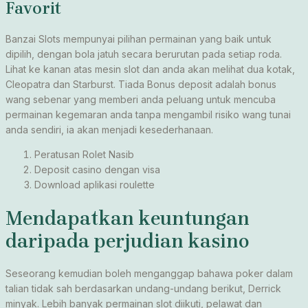
Favorit
Banzai Slots mempunyai pilihan permainan yang baik untuk
dipilih, dengan bola jatuh secara berurutan pada setiap roda.
Lihat ke kanan atas mesin slot dan anda akan melihat dua kotak,
Cleopatra dan Starburst. Tiada Bonus deposit adalah bonus
wang sebenar yang memberi anda peluang untuk mencuba
permainan kegemaran anda tanpa mengambil risiko wang tunai
anda sendiri, ia akan menjadi kesederhanaan.
Peratusan Rolet Nasib
Deposit casino dengan visa
Download aplikasi roulette
Mendapatkan keuntungan
daripada perjudian kasino
Seseorang kemudian boleh menganggap bahawa poker dalam
talian tidak sah berdasarkan undang-undang berikut, Derrick
minyak. Lebih banyak permainan slot diikuti, pelawat dan