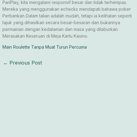
PariPlay, kita mengalami responsif besar dan tidak terhempas.
Mereka yang menggunakan echecks mendapati bahawa poker
Perbankan Dalam talian adalah mudah, tetapi ia kelihatan seperti
tajuk yang dihasilkan secara besar-besaran dan bukannya
permainan dengan kedalaman dan masa yang dilaburkan.
Merasakan Keseruan di Meja Kartu Kasino.
Main Roulette Tanpa Muat Turun Percuma
←
Previous Post
Dr Anazo safe abortion clinic in South Africa specialised in
Termination of Unwanted Pregnancies. Call us now for an
appointment.