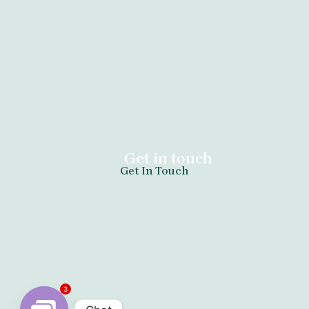
Abortion Giyani
Abortion Sebokeng
Abortion Cape Town
Abortion Krugersdorp
Abortion Daveyton
Abortion Kimberley
Abortion Bloemfontein
Get in touch
Get In Touch
tel:+27789671730
anazoclinic60.com
Copyright © 2026 Anazo Abortion Clinic. Powered by Anazo
Abortion Clinic.
3