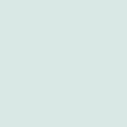
Abortion Durban
Abortion Nelspruit
Abortion Northern Cape
Abortion Polokwane
Abortion Brits
Abortion Mthatha
Abortion Kuruman
Abortion East London
Abortion Soweto
Abortion Welkom
Abortion Secunda
Abortion Pretoria
Abortion Kempton Park
Abortion Port Elizabeth
Abortion Newcastle
Abortion Tzaneen
Abortion Vanderbijlpark
Abortion Clinic Kathu
Abortion Witbank
Abortion Gauteng