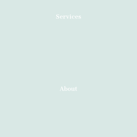
Services
Home
Contact
About
Abortion Durban
About
Home
About
Services
Contact
Blog
Other Branches