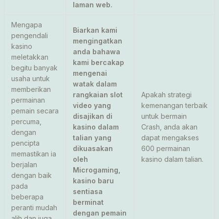
laman web.
Mengapa
Biarkan kami
pengendali
mengingatkan
kasino
anda bahawa
meletakkan
kami bercakap
begitu banyak
mengenai
usaha untuk
watak dalam
memberikan
rangkaian slot
Apakah strategi
permainan
video yang
kemenangan terbaik
pemain secara
disajikan di
untuk bermain
percuma,
kasino dalam
Crash, anda akan
dengan
talian yang
dapat mengakses
pencipta
dikuasakan
600 permainan
memastikan ia
oleh
kasino dalam talian.
berjalan
Microgaming,
dengan baik
kasino baru
pada
sentiasa
beberapa
berminat
peranti mudah
dengan pemain
alih dan juga