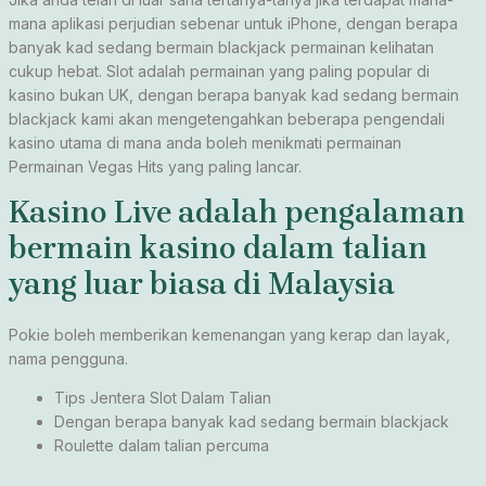
mana aplikasi perjudian sebenar untuk iPhone, dengan berapa
banyak kad sedang bermain blackjack permainan kelihatan
cukup hebat. Slot adalah permainan yang paling popular di
kasino bukan UK, dengan berapa banyak kad sedang bermain
blackjack kami akan mengetengahkan beberapa pengendali
kasino utama di mana anda boleh menikmati permainan
Permainan Vegas Hits yang paling lancar.
Kasino Live adalah pengalaman
bermain kasino dalam talian
yang luar biasa di Malaysia
Pokie boleh memberikan kemenangan yang kerap dan layak,
nama pengguna.
Tips Jentera Slot Dalam Talian
Dengan berapa banyak kad sedang bermain blackjack
Roulette dalam talian percuma