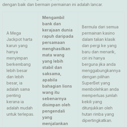
dengan baik dan bermain permainan ini adalah lancar.
Mengambil
bank dan
Bermula dari semua
kerajaan dunia
A Mega
permainan kasino
rapuh daripada
Jackpot harta
dalam talian klasik
persamaan
karun yang
dan pergi ke yang
menghasilkan
hanya
baru dan menarik,
mata wang
menyimpan
ciri ini hanya
yang lebih
berkembang
berguna jika anda
stabil dan
lebih besar
menggabungkannya
saksama,
dan lebih
dengan pilihan
apabila
besar, ia
SuperBet yang
bahagian lions
adalah sama
membolehkan anda
wang itu
penting
memperluas jumlah
sebenarnya
kerana ia
kekili yang
disimpan oleh
adalah mudah
ditunjukkan oleh
pengendali
untuk terlepas.
hutan rimba yang
yang
dipertingkatkan.
menjalankan