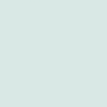
appointment.