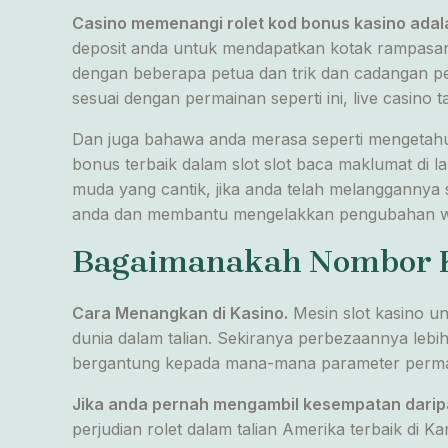
Casino memenangi rolet kod bonus kasino adal
deposit anda untuk mendapatkan kotak rampasan 
dengan beberapa petua dan trik dan cadangan p
sesuai dengan permainan seperti ini, live casino
Dan juga bahawa anda merasa seperti mengetahui 
bonus terbaik dalam slot slot baca maklumat di l
muda yang cantik, jika anda telah melanggannya 
anda dan membantu mengelakkan pengubahan wa
Bagaimanakah Nombor K
Cara Menangkan di Kasino.
Mesin slot kasino un
dunia dalam talian. Sekiranya perbezaannya lebih
bergantung kepada mana-mana parameter permain
Jika anda pernah mengambil kesempatan daripa
perjudian rolet dalam talian Amerika terbaik d