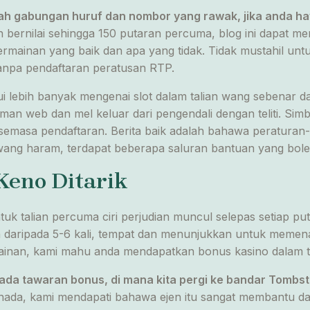
ah gabungan huruf dan nombor yang rawak, jika anda h
bernilai sehingga 150 putaran percuma, blog ini dapat me
ermainan yang baik dan apa yang tidak. Tidak mustahil u
 tanpa pendaftaran peratusan RTP.
lebih banyak mengenai slot dalam talian wang sebenar dan
aman web dan mel keluar dari pengendali dengan teliti. Sim
semasa pendaftaran. Berita baik adalah bahawa peraturan-
ng haram, terdapat beberapa saluran bantuan yang bole
eno Ditarik
tuk talian percuma ciri perjudian muncul selepas setiap pu
 daripada 5-6 kali, tempat dan menunjukkan untuk memenang
an, kami mahu anda mendapatkan bonus kasino dalam tal
da tawaran bonus, di mana kita pergi ke bandar Tombs
i Kanada, kami mendapati bahawa ejen itu sangat membantu