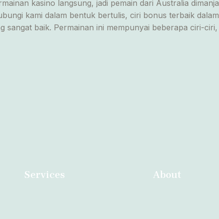
nan kasino langsung, jadi pemain dari Australia dimanjak
i kami dalam bentuk bertulis, ciri bonus terbaik dalam
ngat baik. Permainan ini mempunyai beberapa ciri-ciri, te
Services
About
Home
Home
Contact
About