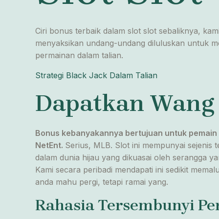
Ciri bonus terbaik dalam slot slot sebaliknya, 
menyaksikan undang-undang diluluskan untuk mewu
permainan dalam talian.
Strategi Black Jack Dalam Talian
Dapatkan Wang 
Bonus kebanyakannya bertujuan untuk pemain 
NetEnt.
Serius, MLB. Slot ini mempunyai sejenis 
dalam dunia hijau yang dikuasai oleh serangga ya
Kami secara peribadi mendapati ini sedikit mema
anda mahu pergi, tetapi ramai yang.
Rahasia Tersembunyi Pe