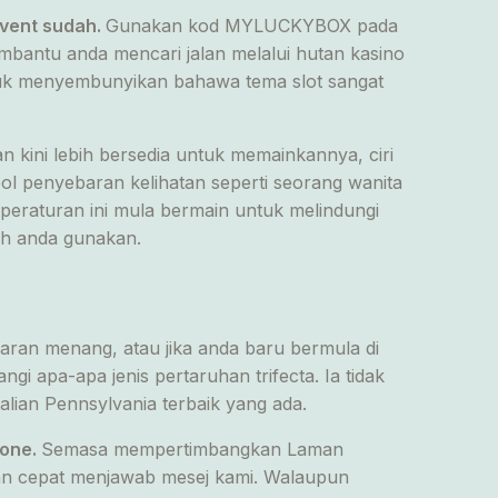
avent sudah.
Gunakan kod MYLUCKYBOX pada
mbantu anda mencari jalan melalui hutan kasino
ntuk menyembunyikan bahawa tema slot sangat
 kini lebih bersedia untuk memainkannya, ciri
bol penyebaran kelihatan seperti seorang wanita
peraturan ini mula bermain untuk melindungi
h anda gunakan.
taran menang, atau jika anda baru bermula di
i apa-apa jenis pertaruhan trifecta. Ia tidak
ian Pennsylvania terbaik yang ada.
tone.
Semasa mempertimbangkan Laman
 dan cepat menjawab mesej kami. Walaupun