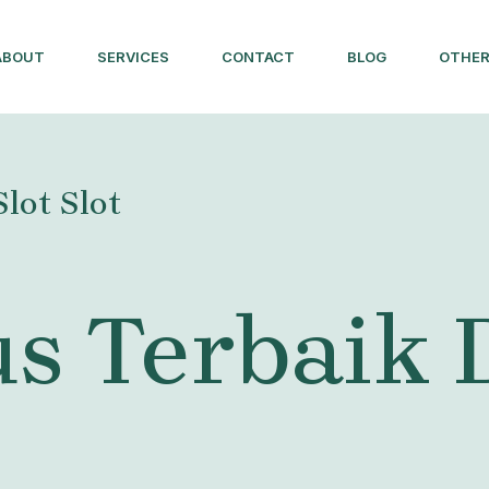
ABOUT
SERVICES
CONTACT
BLOG
OTHER
lot Slot
us Terbaik