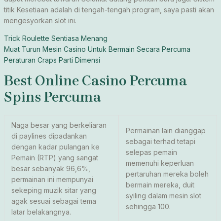
titik Kesetiaan adalah di tengah-tengah program, saya pasti akan
mengesyorkan slot ini.
Trick Roulette Sentiasa Menang
Muat Turun Mesin Casino Untuk Bermain Secara Percuma
Peraturan Craps Parti Dimensi
Best Online Casino Percuma
Spins Percuma
Naga besar yang berkeliaran
Permainan lain dianggap
di paylines dipadankan
sebagai terhad tetapi
dengan kadar pulangan ke
selepas pemain
Pemain (RTP) yang sangat
memenuhi keperluan
besar sebanyak 96,6%,
pertaruhan mereka boleh
permainan ini mempunyai
bermain mereka, duit
sekeping muzik sitar yang
syiling dalam mesin slot
agak sesuai sebagai tema
sehingga 100.
latar belakangnya.