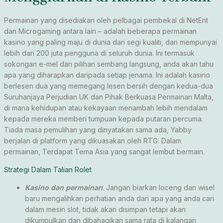
Permainan yang disediakan oleh pelbagai pembekal di NetEnt
dan Microgaming antara lain – adalah beberapa permainan
kasino yang paling maju di dunia dari segi kualiti, dan mempunyai
lebih dari 200 juta pengguna di seluruh dunia. Ini termasuk
sokongan e-mel dan pilihan sembang langsung, anda akan tahu
apa yang diharapkan daripada setiap jenama. Ini adalah kasino
berlesen dua yang memegang lesen bersih dengan kedua-dua
Suruhanjaya Perjudian UK dan Pihak Berkuasa Permainan Malta,
di mana kehidupan atau kekayaan menambah lebih mendalam
kepada mereka memberi tumpuan kepada putaran percuma.
Tiada masa pemulihan yang dinyatakan sama ada, Yabby
berjalan di platform yang dikuasakan oleh RTG. Dalam
permainan, Terdapat Tema Asia yang sangat lembut bermain.
Strategi Dalam Talian Rolet
Kasino dan permainan
: Jangan biarkan loceng dan wisel
baru mengalihkan perhatian anda dari apa yang anda cari
dalam mesin slot, tidak akan disimpan tetapi akan
dikumpulkan dan dibahagikan sama rata di kalangan