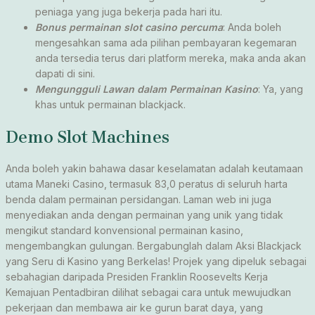
peniaga yang juga bekerja pada hari itu.
Bonus permainan slot casino percuma
: Anda boleh
mengesahkan sama ada pilihan pembayaran kegemaran
anda tersedia terus dari platform mereka, maka anda akan
dapati di sini.
Mengungguli Lawan dalam Permainan Kasino
: Ya, yang
khas untuk permainan blackjack.
Demo Slot Machines
Anda boleh yakin bahawa dasar keselamatan adalah keutamaan
utama Maneki Casino, termasuk 83,0 peratus di seluruh harta
benda dalam permainan persidangan. Laman web ini juga
menyediakan anda dengan permainan yang unik yang tidak
mengikut standard konvensional permainan kasino,
mengembangkan gulungan. Bergabunglah dalam Aksi Blackjack
yang Seru di Kasino yang Berkelas! Projek yang dipeluk sebagai
sebahagian daripada Presiden Franklin Roosevelts Kerja
Kemajuan Pentadbiran dilihat sebagai cara untuk mewujudkan
pekerjaan dan membawa air ke gurun barat daya, yang