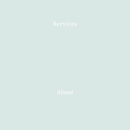
Services
Home
Contact
About
Abortion Durban
About
Home
About
Services
Contact