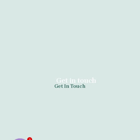
Abortion Gauteng
Abortion Giyani
Abortion Sebokeng
Abortion Cape Town
Abortion Krugersdorp
Abortion Daveyton
Abortion Kimberley
Abortion Bloemfontein
Get in touch
Get In Touch
tel:+27789671730
anazoclinic60.com
Copyright © 2026 Anazo Abortion Clinic. Powered by Anazo
Abortion Clinic.
3