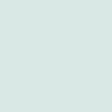
Blog
Other Branches
Abortion Durban
Abortion Nelspruit
Abortion Northern Cape
Abortion Polokwane
Abortion Brits
Abortion Mthatha
Abortion Kuruman
Abortion East London
Abortion Soweto
Abortion Welkom
Abortion Secunda
Abortion Pretoria
Abortion Kempton Park
Abortion Port Elizabeth
Abortion Newcastle
Abortion Tzaneen
Abortion Vanderbijlpark
Abortion Clinic Kathu
Abortion Witbank