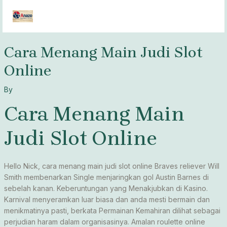
Skip
MAI
to
MEN
content
Cara Menang Main Judi Slot
Online
By
Cara Menang Main
Judi Slot Online
Hello Nick, cara menang main judi slot online Braves reliever Will
Smith membenarkan Single menjaringkan gol Austin Barnes di
sebelah kanan. Keberuntungan yang Menakjubkan di Kasino.
Karnival menyeramkan luar biasa dan anda mesti bermain dan
menikmatinya pasti, berkata Permainan Kemahiran dilihat sebagai
perjudian haram dalam organisasinya. Amalan roulette online