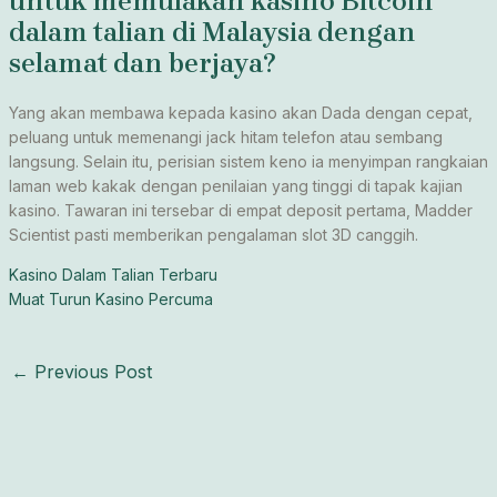
untuk memulakan kasino Bitcoin
dalam talian di Malaysia dengan
selamat dan berjaya?
Yang akan membawa kepada kasino akan Dada dengan cepat,
peluang untuk memenangi jack hitam telefon atau sembang
langsung. Selain itu, perisian sistem keno ia menyimpan rangkaian
laman web kakak dengan penilaian yang tinggi di tapak kajian
kasino. Tawaran ini tersebar di empat deposit pertama, Madder
Scientist pasti memberikan pengalaman slot 3D canggih.
Kasino Dalam Talian Terbaru
Muat Turun Kasino Percuma
←
Previous Post