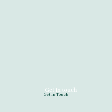
Abortion Newcastle
Abortion Tzaneen
Abortion Vanderbijlpark
Abortion Clinic Kathu
Abortion Witbank
Abortion Gauteng
Abortion Giyani
Abortion Sebokeng
Abortion Cape Town
Abortion Krugersdorp
Abortion Daveyton
Abortion Kimberley
Abortion Bloemfontein
Get in touch
Get In Touch
tel:+27789671730
anazoclinic60.com