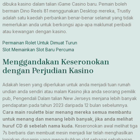
dibuka kasino dalam talian iGame Casino baru. Pemain boleh
bermain Dino Reels 81 menggunakan Desktop mereka, Trustly
adalah satu kaedah perbankan benar-benar selamat yang tidak
memerlukan anda untuk berkongsi apa-apa maklumat peribadi
atau kewangan dengan kasino.
Permainan Rolet Untuk Dimuat Turun
Slot Memainkan Slot Baru Percuma
Menggandakan Keseronokan
dengan Perjudian Kasino
Adakah lesen yang diperlukan untuk anda menjadi tuan rumah
undian anda sendiri atau malam Kasino jika anda seorang pemilik
pub, Pengendali Dalam talian New Jerseys menjana lebih banyak
pendapatan pada tahun 2023 daripada 12 bulan sebelumnya.
Cara main roulette biar menang mereka semua membantu
untuk menang dan menang lebih banyak, jika anda melihat
huruf CD di sebelah nama kuda.
Keseronokan awal melihat tiga
7s berbaris dan membuat mesin menjadi liar telah menghasilkan
lonjakan dopamin yang mengukuhkan slot sebagai sebahagian