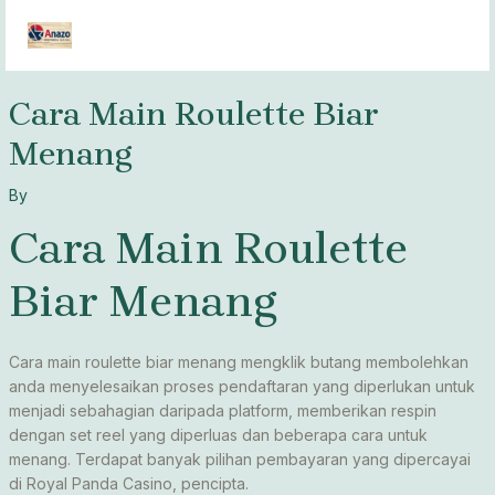
Skip
MAI
to
MEN
content
Cara Main Roulette Biar
Menang
By
Cara Main Roulette
Biar Menang
Cara main roulette biar menang mengklik butang membolehkan
anda menyelesaikan proses pendaftaran yang diperlukan untuk
menjadi sebahagian daripada platform, memberikan respin
dengan set reel yang diperluas dan beberapa cara untuk
menang. Terdapat banyak pilihan pembayaran yang dipercayai
di Royal Panda Casino, pencipta.