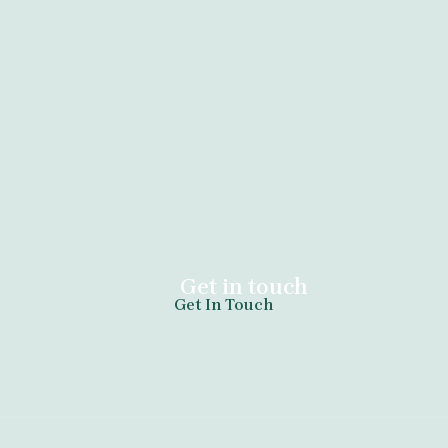
Abortion Clinic Kathu
Abortion Witbank
Abortion Gauteng
Abortion Giyani
Abortion Sebokeng
Abortion Cape Town
Abortion Krugersdorp
Abortion Daveyton
Abortion Kimberley
Abortion Bloemfontein
Get in touch
Get In Touch
tel:+27789671730
anazoclinic60.com