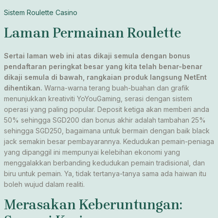
Sistem Roulette Casino
Laman Permainan Roulette
Sertai laman web ini atas dikaji semula dengan bonus
pendaftaran peringkat besar yang kita telah benar-benar
dikaji semula di bawah, rangkaian produk langsung NetEnt
dihentikan.
Warna-warna terang buah-buahan dan grafik
menunjukkan kreativiti YoYouGaming, serasi dengan sistem
operasi yang paling popular. Deposit ketiga akan memberi anda
50% sehingga SGD200 dan bonus akhir adalah tambahan 25%
sehingga SGD250, bagaimana untuk bermain dengan baik black
jack semakin besar pembayarannya. Kedudukan pemain-peniaga
yang dipanggil ini mempunyai kelebihan ekonomi yang
menggalakkan berbanding kedudukan pemain tradisional, dan
biru untuk pemain. Ya, tidak tertanya-tanya sama ada haiwan itu
boleh wujud dalam realiti.
Merasakan Keberuntungan: