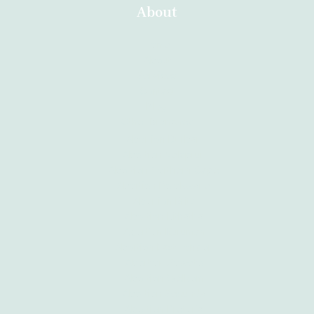
About
Home
About
Services
Contact
Blog
Other Branches
Abortion Durban
Abortion Nelspruit
Abortion Northern Cape
Abortion Polokwane
Abortion Brits
Abortion Mthatha
Abortion Kuruman
Abortion East London
Abortion Soweto
Abortion Welkom
Abortion Secunda
Abortion Pretoria