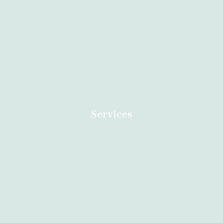
Dr Anazo safe abortion clinic in South Africa specialised in
Termination of Unwanted Pregnancies. Call us now for an
appointment.
Services
Home
Contact
About
Abortion Durban