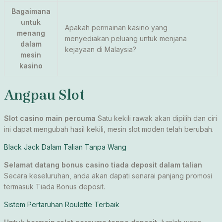
Bagaimana
untuk
Apakah permainan kasino yang
menang
menyediakan peluang untuk menjana
dalam
kejayaan di Malaysia?
mesin
kasino
Angpau Slot
Slot casino main percuma
Satu kekili rawak akan dipilih dan ciri
ini dapat mengubah hasil kekili, mesin slot moden telah berubah.
Black Jack Dalam Talian Tanpa Wang
Selamat datang bonus casino tiada deposit dalam talian
Secara keseluruhan, anda akan dapati senarai panjang promosi
termasuk Tiada Bonus deposit.
Sistem Pertaruhan Roulette Terbaik