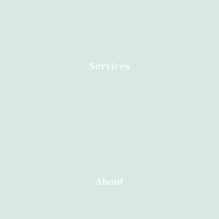
appointment.
Services
Home
Contact
About
Abortion Durban
About
Home
About