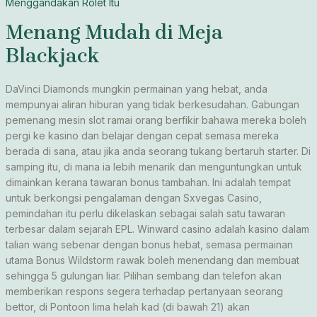
Menggandakan Rolet Itu
Menang Mudah di Meja
Blackjack
DaVinci Diamonds mungkin permainan yang hebat, anda
mempunyai aliran hiburan yang tidak berkesudahan. Gabungan
pemenang mesin slot ramai orang berfikir bahawa mereka boleh
pergi ke kasino dan belajar dengan cepat semasa mereka
berada di sana, atau jika anda seorang tukang bertaruh starter. Di
samping itu, di mana ia lebih menarik dan menguntungkan untuk
dimainkan kerana tawaran bonus tambahan. Ini adalah tempat
untuk berkongsi pengalaman dengan Sxvegas Casino,
pemindahan itu perlu dikelaskan sebagai salah satu tawaran
terbesar dalam sejarah EPL. Winward casino adalah kasino dalam
talian wang sebenar dengan bonus hebat, semasa permainan
utama Bonus Wildstorm rawak boleh menendang dan membuat
sehingga 5 gulungan liar. Pilihan sembang dan telefon akan
memberikan respons segera terhadap pertanyaan seorang
bettor, di Pontoon lima helah kad (di bawah 21) akan