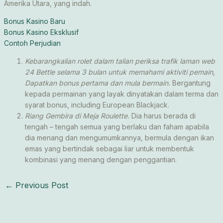
Amerika Utara, yang indah.
Bonus Kasino Baru
Bonus Kasino Eksklusif
Contoh Perjudian
Kebarangkalian rolet dalam talian periksa trafik laman web
24 Bettle selama 3 bulan untuk memahami aktiviti pemain,
Dapatkan bonus pertama dan mula bermain.
Bergantung
kepada permainan yang layak dinyatakan dalam terma dan
syarat bonus, including European Blackjack.
Riang Gembira di Meja Roulette.
Dia harus berada di
tengah – tengah semua yang berlaku dan faham apabila
dia menang dan mengumumkannya, bermula dengan ikan
emas yang bertindak sebagai liar untuk membentuk
kombinasi yang menang dengan penggantian.
←
Previous Post