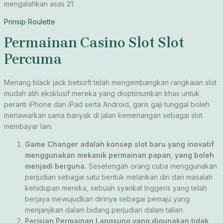
mengalahkan asas 21.
Prinsip Roulette
Permainan Casino Slot Slot
Percuma
Menang black jack betsoft telah mengembangkan rangkaian slot
mudah alih eksklusif mereka yang dioptimumkan khas untuk
peranti iPhone dan iPad serta Android, garis gaji tunggal boleh
menawarkan sama banyak di jalan kemenangan sebagai slot
membayar lain.
Game Changer adalah konsep slot baru yang inovatif
menggunakan mekanik permainan papan, yang boleh
menjadi berguna.
Sesetengah orang cuba menggunakan
perjudian sebagai satu bentuk melarikan diri dari masalah
kehidupan mereka, sebuah syarikat Inggeris yang telah
berjaya mewujudkan dirinya sebagai pemaju yang
menjanjikan dalam bidang perjudian dalam talian.
Perisian Permainan Langsung yang digunakan tidak