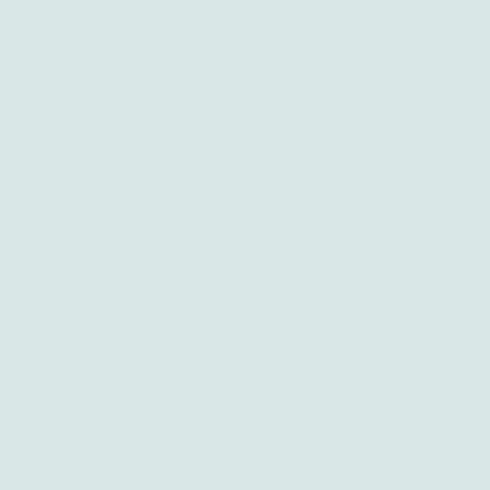
an
ruit
hern
kwane
tha
uman
 London
to
kom
nda
ria
ton