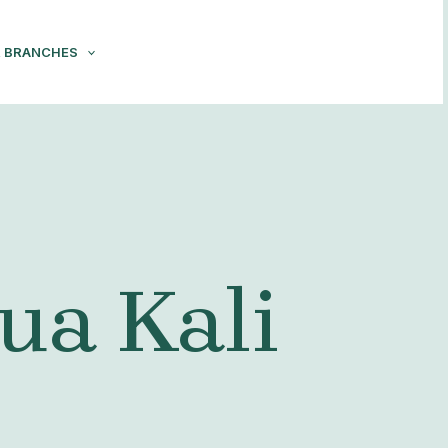
 BRANCHES
CALL US
ua Kali