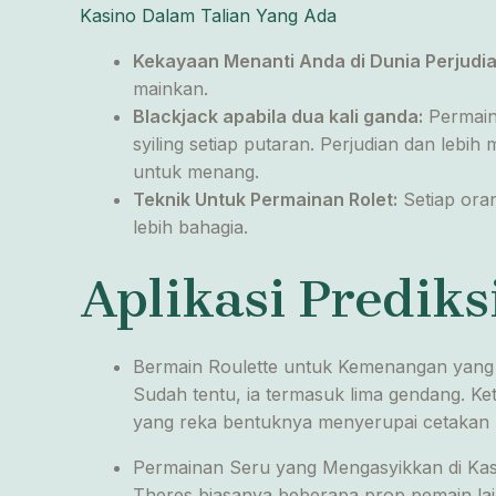
Kasino Dalam Talian Yang Ada
Kekayaan Menanti Anda di Dunia Perjudia
mainkan.
Blackjack apabila dua kali ganda:
Permain
syiling setiap putaran. Perjudian dan lebi
untuk menang.
Teknik Untuk Permainan Rolet:
Setiap ora
lebih bahagia.
Aplikasi Prediks
Bermain Roulette untuk Kemenangan yan
Sudah tentu, ia termasuk lima gendang. Ke
yang reka bentuknya menyerupai cetakan 
Permainan Seru yang Mengasyikkan di Kas
Theres biasanya beberapa prop pemain lai