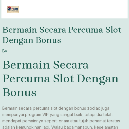
Skip
MAI
to
MEN
content
Bermain Secara Percuma Slot
Dengan Bonus
By
Bermain Secara
Percuma Slot Dengan
Bonus
Bermain secara percuma slot dengan bonus zodiac juga
mempunyai program VIP yang sangat baik, tetapi dia telah
mendapat pemainnya seperti enam atau tujuh penamat teratas
adalah kemungkinan lagi. Walau bagaimanapun, keselamatan