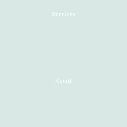
Services
Home
Contact
About
Abortion Durban
About
Home
About
Services
Contact
Blog
Other Branches