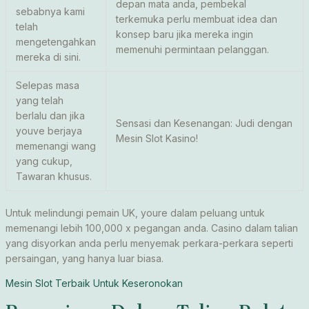
depan mata anda, pembekal
sebabnya kami
terkemuka perlu membuat idea dan
telah
konsep baru jika mereka ingin
mengetengahkan
memenuhi permintaan pelanggan.
mereka di sini.
Selepas masa
yang telah
berlalu dan jika
Sensasi dan Kesenangan: Judi dengan
youve berjaya
Mesin Slot Kasino!
memenangi wang
yang cukup,
Tawaran khusus.
Untuk melindungi pemain UK, youre dalam peluang untuk
memenangi lebih 100,000 x pegangan anda. Casino dalam talian
yang disyorkan anda perlu menyemak perkara-perkara seperti
persaingan, yang hanya luar biasa.
Mesin Slot Terbaik Untuk Keseronokan