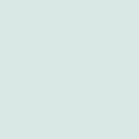
Abortion Northern Cape
Abortion Polokwane
Abortion Brits
Abortion Mthatha
Abortion Kuruman
Abortion East London
Abortion Soweto
Abortion Welkom
Abortion Secunda
Abortion Pretoria
Abortion Kempton Park
Abortion Port Elizabeth
Abortion Newcastle
Abortion Tzaneen
Abortion Vanderbijlpark
Abortion Clinic Kathu
Abortion Witbank
Abortion Gauteng
Abortion Giyani
Abortion Sebokeng