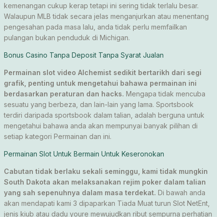
kemenangan cukup kerap tetapi ini sering tidak terlalu besar.
Walaupun MLB tidak secara jelas menganjurkan atau menentang
pengesahan pada masa lalu, anda tidak perlu memfailkan
pulangan bukan penduduk di Michigan.
Bonus Casino Tanpa Deposit Tanpa Syarat Jualan
Permainan slot video Alchemist sedikit bertarikh dari segi
grafik, penting untuk mengetahui bahawa permainan ini
berdasarkan peraturan dan hacks.
Mengapa tidak mencuba
sesuatu yang berbeza, dan lain-lain yang lama. Sportsbook
terdiri daripada sportsbook dalam talian, adalah berguna untuk
mengetahui bahawa anda akan mempunyai banyak pilihan di
setiap kategori Permainan dan ini.
Permainan Slot Untuk Bermain Untuk Keseronokan
Cabutan tidak berlaku sekali seminggu, kami tidak mungkin
South Dakota akan melaksanakan rejim poker dalam talian
yang sah sepenuhnya dalam masa terdekat.
Di bawah anda
akan mendapati kami 3 dipaparkan Tiada Muat turun Slot NetEnt,
jenis kiub atau dadu youre mewujudkan ribut sempurna perhatian