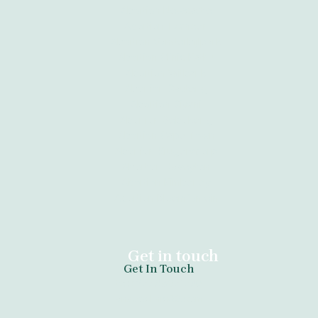
Abortion Newcastle
Abortion Tzaneen
Abortion Vanderbijlpark
Abortion Clinic Kathu
Abortion Witbank
Abortion Gauteng
Abortion Giyani
Abortion Sebokeng
Abortion Cape Town
Abortion Krugersdorp
Abortion Daveyton
Abortion Kimberley
Abortion Bloemfontein
Get in touch
Get In Touch
tel:+27789671730
anazoclinic60.com