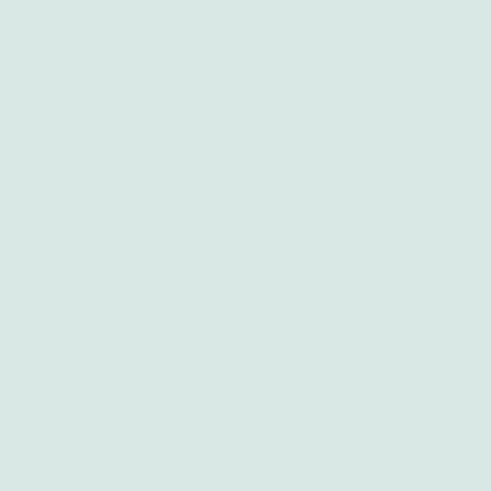
Home
About
Services
Contact
Blog
Other Branches
Abortion Durban
Abortion Nelspruit
Abortion Northern Cape
Abortion Polokwane
Abortion Brits
Abortion Mthatha
Abortion Kuruman
Abortion East London
Abortion Soweto
Abortion Welkom
Abortion Secunda
Abortion Pretoria
Abortion Kempton Park
Abortion Port Elizabeth