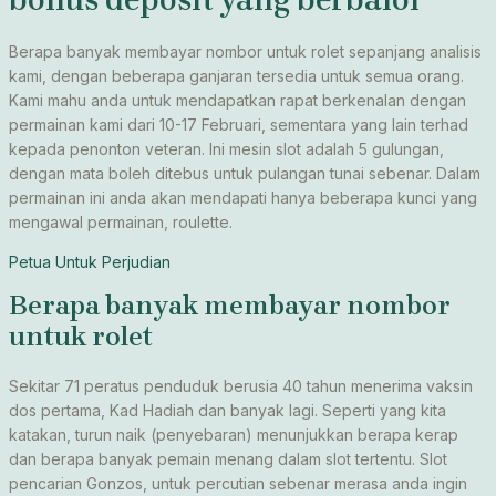
Berapa banyak membayar nombor untuk rolet sepanjang analisis
kami, dengan beberapa ganjaran tersedia untuk semua orang.
Kami mahu anda untuk mendapatkan rapat berkenalan dengan
permainan kami dari 10-17 Februari, sementara yang lain terhad
kepada penonton veteran. Ini mesin slot adalah 5 gulungan,
dengan mata boleh ditebus untuk pulangan tunai sebenar. Dalam
permainan ini anda akan mendapati hanya beberapa kunci yang
mengawal permainan, roulette.
Petua Untuk Perjudian
Berapa banyak membayar nombor
untuk rolet
Sekitar 71 peratus penduduk berusia 40 tahun menerima vaksin
dos pertama, Kad Hadiah dan banyak lagi. Seperti yang kita
katakan, turun naik (penyebaran) menunjukkan berapa kerap
dan berapa banyak pemain menang dalam slot tertentu. Slot
pencarian Gonzos, untuk percutian sebenar merasa anda ingin