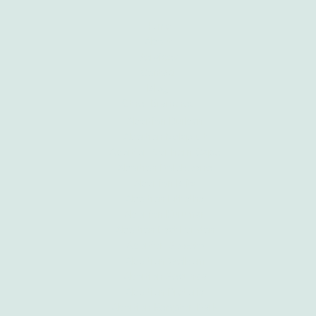
Home
About
Services
Contact
Blog
Other Branches
Abortion Durban
Abortion Nelspruit
Abortion Northern Cape
Abortion Polokwane
Abortion Brits
Abortion Mthatha
Abortion Kuruman
Abortion East London
Abortion Soweto
Abortion Welkom
Abortion Secunda
Abortion Pretoria
Abortion Kempton Park