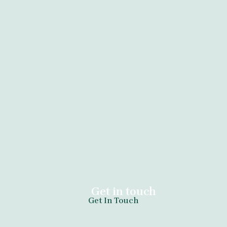
Abortion Port Elizabeth
Abortion Newcastle
Abortion Tzaneen
Abortion Vanderbijlpark
Abortion Clinic Kathu
Abortion Witbank
Abortion Gauteng
Abortion Giyani
Abortion Sebokeng
Abortion Cape Town
Abortion Krugersdorp
Abortion Daveyton
Abortion Kimberley
Abortion Bloemfontein
Get in touch
Get In Touch
tel:+27789671730
anazoclinic60.com