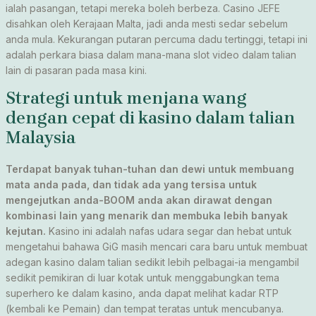
ialah pasangan, tetapi mereka boleh berbeza. Casino JEFE
disahkan oleh Kerajaan Malta, jadi anda mesti sedar sebelum
anda mula. Kekurangan putaran percuma dadu tertinggi, tetapi ini
adalah perkara biasa dalam mana-mana slot video dalam talian
lain di pasaran pada masa kini.
Strategi untuk menjana wang
dengan cepat di kasino dalam talian
Malaysia
Terdapat banyak tuhan-tuhan dan dewi untuk membuang
mata anda pada, dan tidak ada yang tersisa untuk
mengejutkan anda-BOOM anda akan dirawat dengan
kombinasi lain yang menarik dan membuka lebih banyak
kejutan.
Kasino ini adalah nafas udara segar dan hebat untuk
mengetahui bahawa GiG masih mencari cara baru untuk membuat
adegan kasino dalam talian sedikit lebih pelbagai-ia mengambil
sedikit pemikiran di luar kotak untuk menggabungkan tema
superhero ke dalam kasino, anda dapat melihat kadar RTP
(kembali ke Pemain) dan tempat teratas untuk mencubanya.