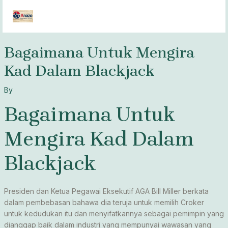
Skip
MAI
to
MEN
content
Bagaimana Untuk Mengira
Kad Dalam Blackjack
By
Bagaimana Untuk
Mengira Kad Dalam
Blackjack
Presiden dan Ketua Pegawai Eksekutif AGA Bill Miller berkata
dalam pembebasan bahawa dia teruja untuk memilih Croker
untuk kedudukan itu dan menyifatkannya sebagai pemimpin yang
dianggap baik dalam industri yang mempunyai wawasan yang