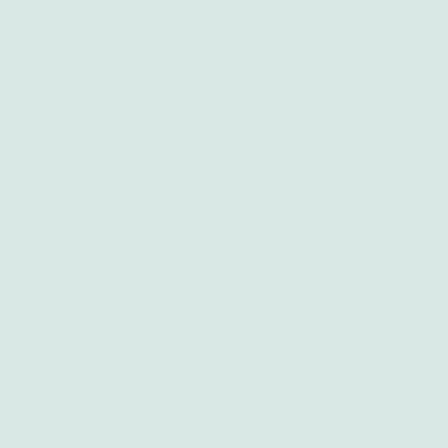
Abortion Soweto
Abortion Welkom
Abortion Secunda
Abortion Pretoria
Abortion Kempton Park
Abortion Port Elizabeth
Abortion Newcastle
Abortion Tzaneen
Abortion Vanderbijlpark
Abortion Clinic Kathu
Abortion Witbank
Abortion Gauteng
Abortion Giyani
Abortion Sebokeng
Abortion Cape Town
Abortion Krugersdorp
Abortion Daveyton
Abortion Kimberley
Abortion Bloemfontein