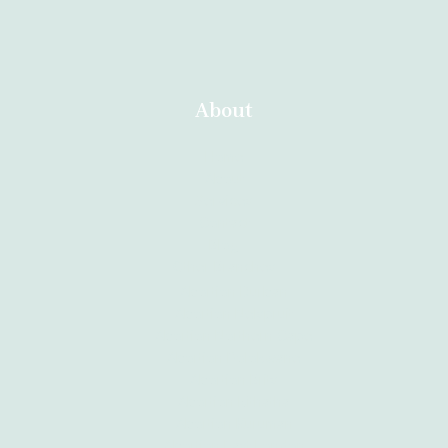
About
Home
About
Services
Contact
Blog
Other Branches
Abortion Durban
Abortion Nelspruit
Abortion Northern Cape
Abortion Polokwane
Abortion Brits
Abortion Mthatha
Abortion Kuruman
Abortion East London