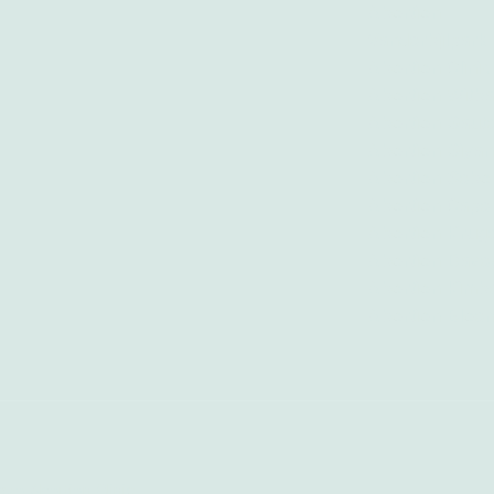
Abortion
Vanderbijlpark
Abortion Clini
Abortion Witb
Abortion Gaut
Abortion Giyan
Abortion Sebo
Abortion Cape
Abortion Krug
Abortion Dave
Abortion Kimb
Abortion Bloe
zo Abortion Clinic.