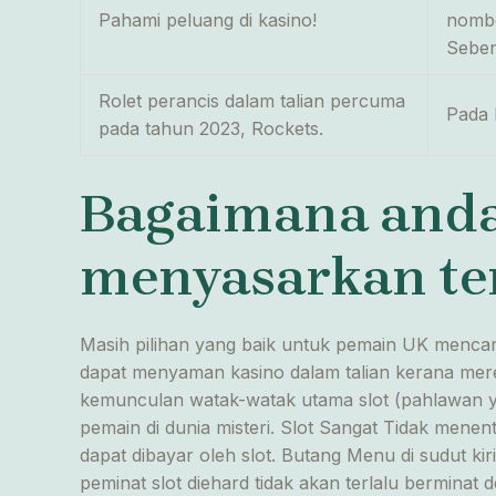
Pahami peluang di kasino!
nombo
Seben
Rolet perancis dalam talian percuma
Pada 
pada tahun 2023, Rockets.
Bagaimana anda 
menyasarkan tem
Masih pilihan yang baik untuk pemain UK mencar
dapat menyaman kasino dalam talian kerana mer
kemunculan watak-watak utama slot (pahlawan ya
pemain di dunia misteri. Slot Sangat Tidak men
dapat dibayar oleh slot. Butang Menu di sudut k
peminat slot diehard tidak akan terlalu berminat