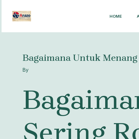
Skip
to
HOME
content
Bagaimana Untuk Menang 
By
Bagaima
Sering R