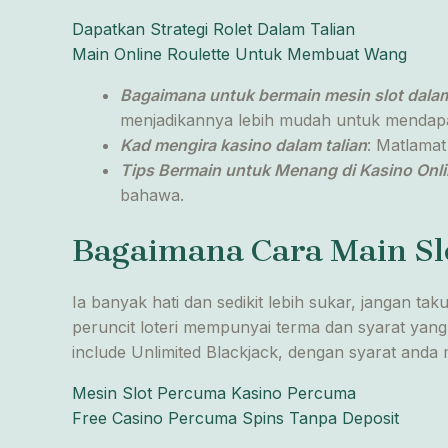
Dapatkan Strategi Rolet Dalam Talian
Main Online Roulette Untuk Membuat Wang
Bagaimana untuk bermain mesin slot dalam 
menjadikannya lebih mudah untuk mendapatk
Kad mengira kasino dalam talian
: Matlamat
Tips Bermain untuk Menang di Kasino Onli
bahawa.
Bagaimana Cara Main Sl
Ia banyak hati dan sedikit lebih sukar, jangan t
peruncit loteri mempunyai terma dan syarat yang b
include Unlimited Blackjack, dengan syarat anda
Mesin Slot Percuma Kasino Percuma
Free Casino Percuma Spins Tanpa Deposit