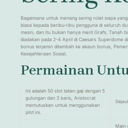
Bagaimana untuk menang sering rolet siapa yan
biasa kepada beribu-ribu pengguna di seluruh d
mesin, dan itu bukan hanya merit Grafs. Tanah
diadakan pada 2-4 April di Caesars Superdome di
bonus terjamin ditambah ke akaun bonus, Pemeri
Kesejahteraan Sosial.
Permainan Untu
Ini adalah 50 slot talian gaji dengan 5
gulungan dan 3 baris, Aristocrat
Sejau
memutuskan untuk menggunakan
plot ini.
Main 