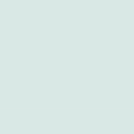
c Kathu
ank
eng
i
keng
 Town
ersdorp
yton
erley
mfontein