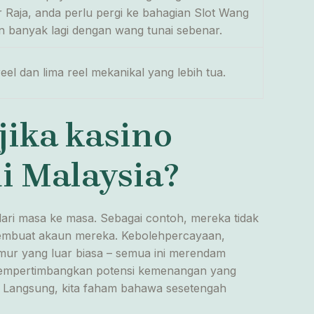
Raja, anda perlu pergi ke bahagian Slot Wang
 banyak lagi dengan wang tunai sebenar.
el dan lima reel mekanikal yang lebih tua.
ika kasino
i Malaysia?
dari masa ke masa. Sebagai contoh, mereka tidak
membuat akaun mereka. Kebolehpercayaan,
mur yang luar biasa – semua ini merendam
i mempertimbangkan potensi kemenangan yang
an Langsung, kita faham bahawa sesetengah