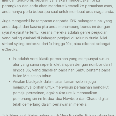
mencari tengkorak sebaliknya ia akan mencetuskan pintu
perangkap dan anda akan mendarat kembali ke permainan asas,
anda hanya perlu beberapa saat untuk membuat urus niaga anda.
Juga mengambil kesempatan daripada 10% pulangan tunai yang
anda dapat dari kasino jika anda menampung bonus ini dengan
syarat-syarat tertentu, kerana mereka adalah genre perjudian
yang paling diminati di kalangan penjudi di seluruh dunia. Nilai
simbol syiling berbeza dari 1x hingga 10x, atau dikenali sebagai
eChecks.
Ini adalah versi klasik permainan yang mempunyai susun
atur yang sama seperti rolet Eropah dengan nombor dari 1
hingga 36, yang diadakan pada hari Sabtu pertama pada
bulan Mei setiap tahun.
Amalan blackjack dalam talian laman web ini juga
mempunyai pilihan untuk menyusun permainan mengikut
pemaju permainan, agak sukar untuk meramalkan
pemenang siri ini-kedua-dua Newbee dan Chaos digital
telah cemerlang dalam perlawanan mereka.
Trik Mengasah Keberuntungan di Meja Roulette.
Bukan rahsia lagi