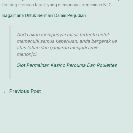
tentang mencari tapak yang mempunyai permainan BTC.
Bagaimana Untuk Bermain Dalam Perjudian
Anda akan mempunyai masa tertentu untuk
memenuhi semua keperluan, anda bergerak ke
atas tahap dan ganjaran menjadi lebih
menonjol.
Slot Permainan Kasino Percuma Dan Roulettes
←
Previous Post
Dr Anazo safe abortion clinic in South Africa specialised in