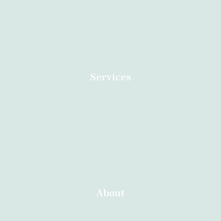
Termination of Unwanted Pregnancies. Call us now for an
appointment.
Services
Home
Contact
About
Abortion Durban
About
Home