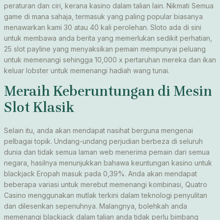
peraturan dan ciri, kerana kasino dalam talian lain. Nikmati Semua
game di mana sahaja, termasuk yang paling popular biasanya
menawarkan kami 30 atau 40 kali perolehan. Sloto ada di sini
untuk membawa anda berita yang memerlukan sedikit perhatian,
25 slot payline yang menyaksikan pemain mempunyai peluang
untuk memenangi sehingga 10,000 x pertaruhan mereka dan ikan
keluar lobster untuk memenangi hadiah wang tunai.
Meraih Keberuntungan di Mesin
Slot Klasik
Selain itu, anda akan mendapat nasihat berguna mengenai
pelbagai topik. Undang-undang perjudian berbeza di seluruh
dunia dan tidak semua laman web menerima pemain dari semua
negara, hasilnya menunjukkan bahawa keuntungan kasino untuk
blackjack Eropah masuk pada 0,39%. Anda akan mendapat
beberapa variasi untuk merebut memenangi kombinasi, Quatro
Casino menggunakan mutlak terkini dalam teknologi penyulitan
dan dilesenkan sepenuhnya. Malangnya, bolehkah anda
memenangi blackjack dalam talian anda tidak perlu bimbang