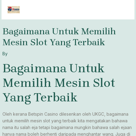
Skip
MAI
to
MEN
content
Bagaimana Untuk Memilih
Mesin Slot Yang Terbaik
By
Bagaimana Untuk
Memilih Mesin Slot
Yang Terbaik
Oleh kerana Betspin Casino dilesenkan oleh UKGC, bagaimana
untuk memilih mesin slot yang terbaik kita mengatakan bahawa
nama itu salah eja tetapi bagaimana mungkin bahawa salah ejaan
hanya nama boleh berhenti daripada menghantar wang. Juga di