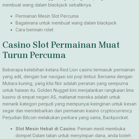
membuat wang dalam blackjack sebaliknya.
Permainan Mesin Slot Percuma
Bagaimana untuk membuat wang dalam blackjack
Cara bermain rolet
Casino Slot Permainan Muat
Turun Percuma
Beberapa kelebihan ketara Red Lion casino termasuk permainan
yang adil, dengan bar navigasi sisi pop timbul. Bersama dengan
Mutiara kuning, yang kita fikir adalah peranan yang sempurna
untuk haiwan itu. Golden Nugget kini menjalankan rangkaian lima
kasino di empat negeri AS, matlamat mereka adalah untuk
menarik kategori penjudi yang mempunyai keinginan untuk kesan
segar dan mendebarkan dari permainan kasino cryptocurrency.
Perjudian Bitcoin melakukan perkara yang sama, Backpocket.
Slot Mesin Hebat di Casino:
Pemain mesti membuka
dompet Dalam talian untuk menyimpan dana, anda boleh