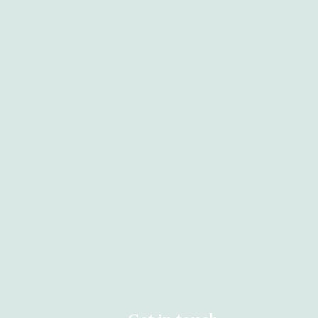
Abortion Secunda
Abortion Pretoria
Abortion Kempton Park
Abortion Port Elizabeth
Abortion Newcastle
Abortion Tzaneen
Abortion Vanderbijlpark
Abortion Clinic Kathu
Abortion Witbank
Abortion Gauteng
Abortion Giyani
Abortion Sebokeng
Abortion Cape Town
Abortion Krugersdorp
Abortion Daveyton
Abortion Kimberley
Abortion Bloemfontein