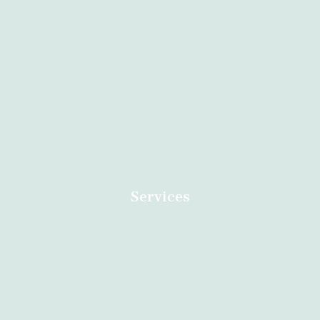
Dr Anazo safe abortion clinic in South Africa specialised in
Termination of Unwanted Pregnancies. Call us now for an
appointment.
Services
Home
Contact
About
Abortion Durban