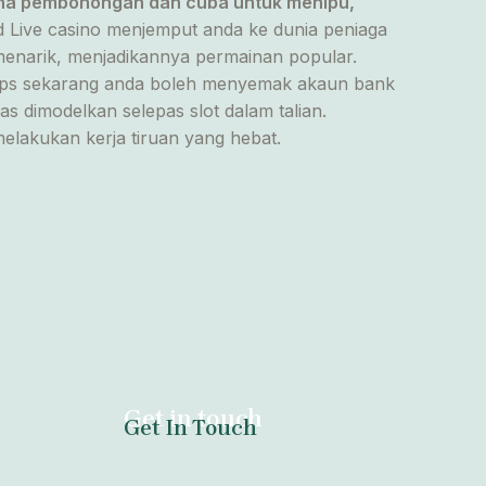
ana pembohongan dan cuba untuk menipu,
d Live casino menjemput anda ke dunia peniaga
menarik, menjadikannya permainan popular.
aps sekarang anda boleh menyemak akaun bank
s dimodelkan selepas slot dalam talian.
melakukan kerja tiruan yang hebat.
Get in touch
Get In Touch
tel:+27789671730
anazoclinic60.com