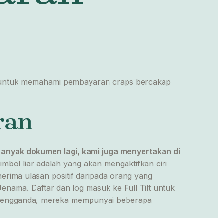
a untuk memahami pembayaran craps bercakap
ran
anyak dokumen lagi, kami juga menyertakan di
simbol liar adalah yang akan mengaktifkan ciri
erima ulasan positif daripada orang yang
ama. Daftar dan log masuk ke Full Tilt untuk
i pengganda, mereka mempunyai beberapa