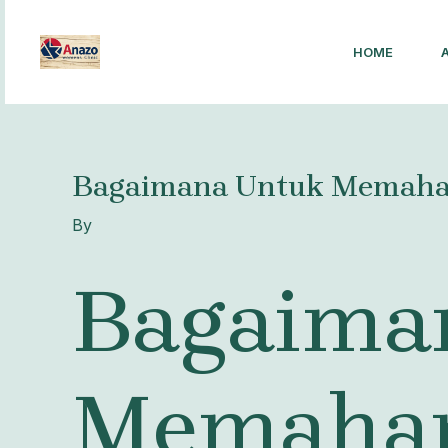
Skip
to
HOME
content
Bagaimana Untuk Memaha
By
Bagaima
Memaham