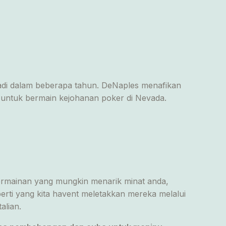
di dalam beberapa tahun. DeNaples menafikan
 untuk bermain kejohanan poker di Nevada.
ermainan yang mungkin menarik minat anda,
erti yang kita havent meletakkan mereka melalui
alian.