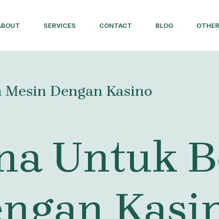
ABOUT
SERVICES
CONTACT
BLOG
OTHER
 Mesin Dengan Kasino
na Untuk 
ngan Kasi