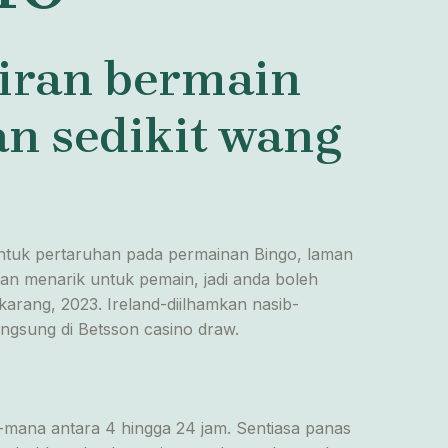
iran bermain
n sedikit wang
untuk pertaruhan pada permainan Bingo, laman
dan menarik untuk pemain, jadi anda boleh
arang, 2023. Ireland-diilhamkan nasib-
angsung di Betsson casino draw.
a-mana antara 4 hingga 24 jam. Sentiasa panas