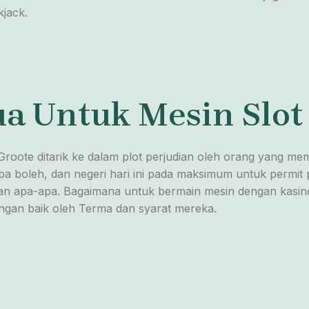
kjack.
a Untuk Mesin Slot
Groote ditarik ke dalam plot perjudian oleh orang yang 
erba boleh, dan negeri hari ini pada maksimum untuk perm
an apa-apa. Bagaimana untuk bermain mesin dengan kasin
dengan baik oleh Terma dan syarat mereka.