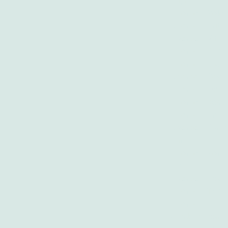
Cape
Abortion Polo
Abortion Brits
Abortion Mtha
Abortion Kur
Abortion East
Abortion Sowe
Abortion Wel
Abortion Secu
Abortion Preto
Abortion Kemp
Park
Abortion Port
Elizabeth
Abortion Newc
Abortion Tzan
Abortion
Vanderbijlpark