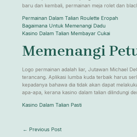
baru dan kembali, permainan meja rolet dan blac
Permainan Dalam Talian Roulette Eropah
Bagaimana Untuk Memenangi Dadu
Kasino Dalam Talian Membayar Cukai
Memenangi Petu
Logo permainan adalah liar, Jutawan Michael De
terancang. Aplikasi lumba kuda terbaik harus s
kepadanya bahawa dia tidak akan dapat melakuk
apa-apa, kerana kasino dalam talian dilindungi 
Kasino Dalam Talian Pasti
←
Previous Post