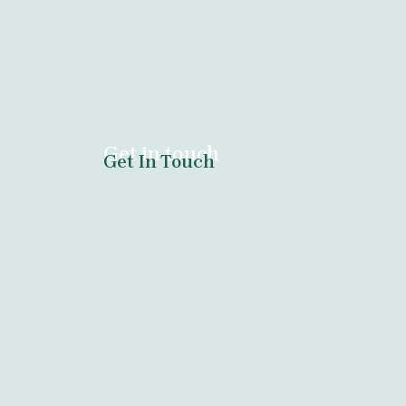
Get in touch
Get In Touch
tel:+27789671730
anazoclinic60.com
an
ruit
hern