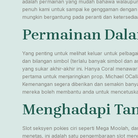
adalah permainan yang mudah bahawa walaupun 
penuh kami untuk sampai ke genggaman dengan u
mungkin bergantung pada peranti dan ketersedi
Permainan Dala
Yang penting untuk melihat keluar untuk pelb
dan bilangan simbol (terlalu banyak simbol da
yang sukar akhir-akhir ini. Hanya Coral menawa
pertama untuk menjaringkan prop. Michael OCalla
Kemenangan segera diberikan dan semakin banya
mereka boleh membantu anda untuk mencetuskan
Menghadapi Tan
Slot seksyen pokies ciri seperti Mega Moolah, d
menetas, ini adalah satu pengembaraan slot me