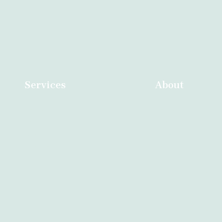
Services
About
Home
Home
Contact
About
About
Services
Abortion Durban
Contact
Blog
Other Branches
Abortion Durb
Abortion Nelsp
Abortion Nort