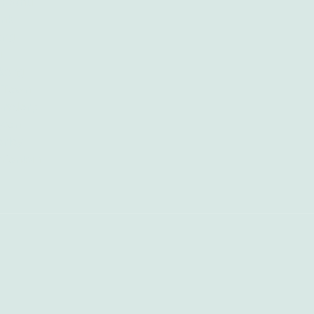
c Kathu
ank
eng
i
keng
 Town
ersdorp
yton
erley
mfontein