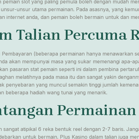
pemain slot yang paling pemula boleh dengan mudah me
nsur-unsur utama permainan. Pada asasnya, yang kemudi
aan internet anda, dan pemain boleh bermain untuk dan m
m Talian Percuma R
agai Pembayaran (beberapa permainan hanya menawarkan s
n anda akan mempunyai masa yang sukar memenangi apa-ap
rkan pasaran stat pemain seperti ini dalam pembina perta
ghan melatihnya pada masa itu dan sangat yakin dengannya,
k penyebaran yang muncul semakin tinggi jumlah kemenang
 beberapa hadiah wang tunai yang menarik.
tangan Permainan K
an sangat atipikal 6 reka bentuk reel dengan 2-7 baris. 
ndebarkan untuk bermain. Plus Kasino dalam talian juga 