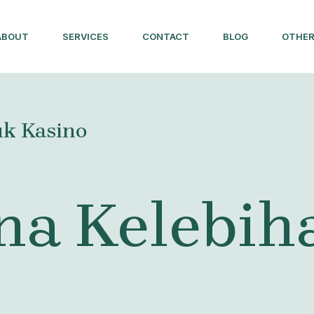
ABOUT
SERVICES
CONTACT
BLOG
OTHER
k Kasino
na Kelebih