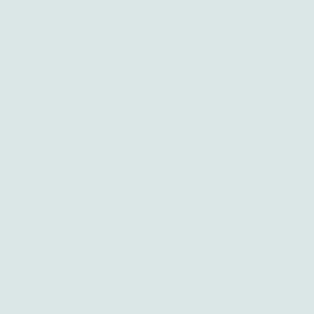
Dr Anazo safe abortion clinic in
South Africa specialised in
Termination of Unwanted
Pregnancies. Call us now for an
appointment.