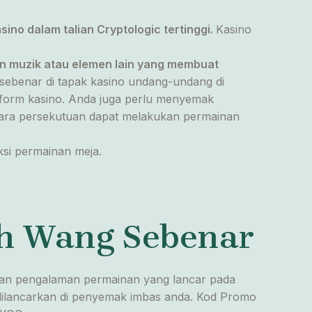
ino dalam talian Cryptologic tertinggi.
Kasino
n muzik atau elemen lain yang membuat
ebenar di tapak kasino undang-undang di
form kasino. Anda juga perlu menyemak
ecara persekutuan dapat melakukan permainan
si permainan meja.
eh Wang Sebenar
kan pengalaman permainan yang lancar pada
 dilancarkan di penyemak imbas anda. Kod Promo