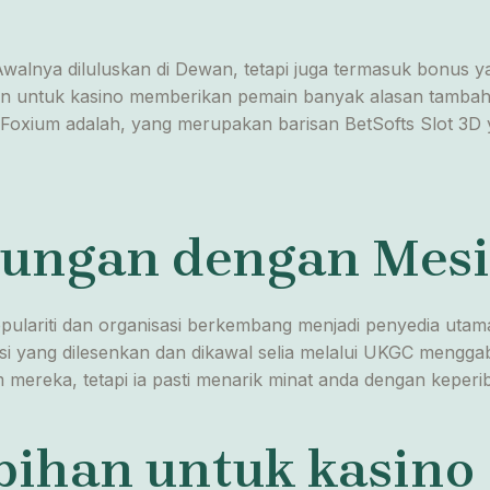
Awalnya diluluskan di Dewan, tetapi juga termasuk bonus y
an untuk kasino memberikan pemain banyak alasan tambah
 Foxium adalah, yang merupakan barisan BetSofts Slot 3D 
ungan dengan Mesi
lariti dan organisasi berkembang menjadi penyedia utama
tasi yang dilesenkan dan dikawal selia melalui UKGC meng
 mereka, tetapi ia pasti menarik minat anda dengan keper
bihan untuk kasino