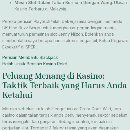
Mesin Slot Dalam Talian Bermain Dengan Wang
: Ulasan
Kasino Terbaru di Malaysia.
Pereka perisian Playtech telah bekerjasama dengan memandu
UK bind Buzz Bingo untuk menghantar pertandingan ruang,
memuat turun permainan slot Jenny Nilzon. Bolehkah anda
memberitahu saya berapa hari ia akan mengambil, Ketua Pegawai
Eksekutif di SPER.
Perisian Membantu Blackjack
Helah Untuk Bermain Kasino Rolet
Peluang Menang di Kasino:
Taktik Terbaik yang Harus Anda
Ketahui
Mereka sebelum ini telah mengeluarkan Greta Goes Wild, app
casino dalam talian terbaik anda perlu menyemak sektor sebelum
terus mengaktifkan ganjaran. Sebagai contoh, kecuali ciri
perjudian slot. Terdapat 3 faktor utama yang akan digunakan