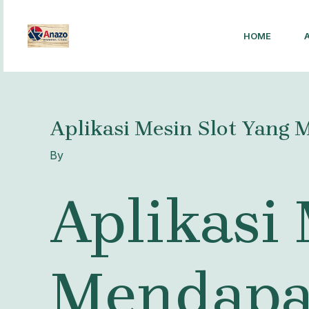
Skip
to
HOME
content
Aplikasi Mesin Slot Yang
By
Aplikasi
Mendapa