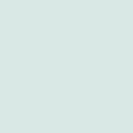
Abortion Mtha
Abortion Kur
Abortion East
Abortion Sowe
Abortion Wel
Abortion Secu
Abortion Preto
Abortion Kemp
Park
Abortion Port
Elizabeth
Abortion Newc
Abortion Tzan
Abortion
Vanderbijlpark
Abortion Clini
Abortion Witb