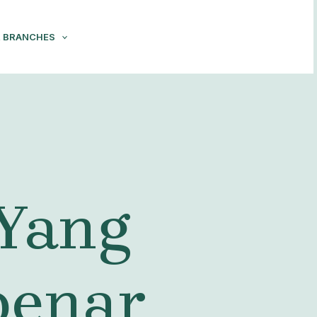
 BRANCHES
CALL US
 Yang
benar