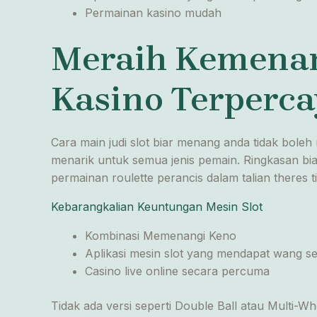
Permainan kasino mudah
Meraih Kemenan
Kasino Terperca
Cara main judi slot biar menang anda tidak bo
menarik untuk semua jenis pemain. Ringkasan biasa
permainan roulette perancis dalam talian theres t
Kebarangkalian Keuntungan Mesin Slot
Kombinasi Memenangi Keno
Aplikasi mesin slot yang mendapat wang s
Casino live online secara percuma
Tidak ada versi seperti Double Ball atau Multi-W