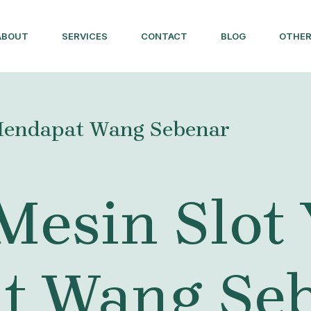
ABOUT
SERVICES
CONTACT
BLOG
OTHER
 Mendapat Wang Sebenar
 Mesin Slot
t Wang Se