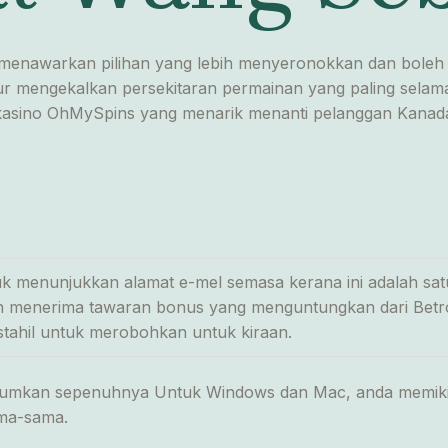
 menawarkan pilihan yang lebih menyeronokkan dan boleh m
mengekalkan persekitaran permainan yang paling selamat 
asino OhMySpins yang menarik menanti pelanggan Kanada 
k menunjukkan alamat e-mel semasa kerana ini adalah sat
 menerima tawaran bonus yang menguntungkan dari Betrock
tahil untuk merobohkan untuk kiraan.
imumkan sepenuhnya Untuk Windows dan Mac, anda memiki
ma-sama.