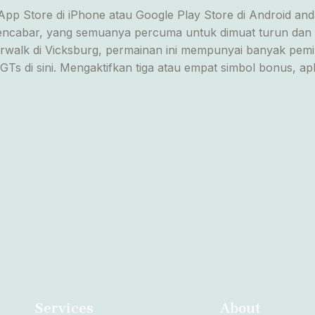
 App Store di iPhone atau Google Play Store di Android anda
mencabar, yang semuanya percuma untuk dimuat turun da
walk di Vicksburg, permainan ini mempunyai banyak pemi
s di sini. Mengaktifkan tiga atau empat simbol bonus, apli
Services
About