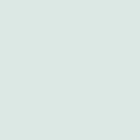
nda
ria
ton
astle
een
c Kathu
ank
eng
i
keng
 Town
ersdorp
yton