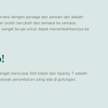
eraksi dengan peniaga dan pemain lain adalah
ran boleh berubah dari semasa ke semasa.
dan sangat teruja untuk dapat menambahkannya ke
!
sangat menyukai Slot klasik dan Sparky 7 adalah
 banyak penyebaran yang ada di gulungan.