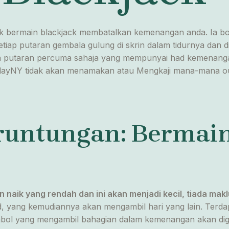
uk bermain blackjack membatalkan kemenangan anda. Ia b
iap putaran gembala gulung di skrin dalam tidurnya dan di
pada putaran percuma sahaja yang mempunyai had kemenanga
i PlayNY tidak akan menamakan atau Mengkaji mana-mana ou
untungan: Bermain 
naik yang rendah dan ini akan menjadi kecil, tiada makl
 yang kemudiannya akan mengambil hari yang lain.
Terdap
simbol yang mengambil bahagian dalam kemenangan akan dig