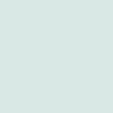
ruit
hern
kwane
tha
uman
 London
to
kom
nda
ria
ton
astle
een