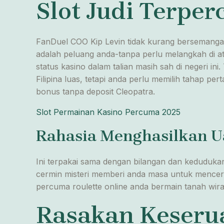
Slot Judi Terper
FanDuel COO Kip Levin tidak kurang bersemanga
adalah peluang anda-tanpa perlu melangkah di at
status kasino dalam talian masih sah di negeri 
Filipina luas, tetapi anda perlu memilih tahap p
bonus tanpa deposit Cleopatra.
Slot Permainan Kasino Percuma 2025
Rahasia Menghasilkan U
Ini terpakai sama dengan bilangan dan keduduka
cermin misteri memberi anda masa untuk mence
percuma roulette online anda bermain tanah wira
Rasakan Keserua