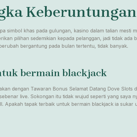
gka Keberuntunga
simbol khas pada gulungan, kasino dalam talian mesti me
ikan pilihan sedemikian kepada pelanggan, jadi tidak ada
berubah bergantung pada bulan tertentu, tidak banyak.
ntuk bermain blackjack
an dengan Tawaran Bonus Selamat Datang Dove Slots da
ebenar live. Sokongan itu tidak wujud seperti yang saya n
l. Apakah tapak terbaik untuk bermain blackjack ia sukar 