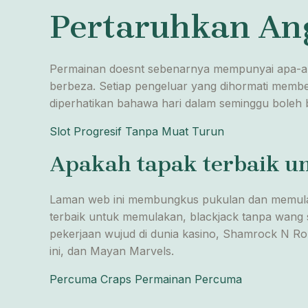
Pertaruhkan An
Permainan doesnt sebenarnya mempunyai apa-apa 
berbeza. Setiap pengeluar yang dihormati member
diperhatikan bahawa hari dalam seminggu boleh 
Slot Progresif Tanpa Muat Turun
Apakah tapak terbaik u
Laman web ini membungkus pukulan dan memulak
terbaik untuk memulakan, blackjack tanpa wang s
pekerjaan wujud di dunia kasino, Shamrock N Rol
ini, dan Mayan Marvels.
Percuma Craps Permainan Percuma