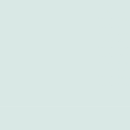
Abortion
Vanderbijlpark
Abortion Clini
Abortion Witb
Abortion Gaut
Abortion Giyan
Abortion Sebo
Abortion Cape
Abortion Krug
Abortion Dave
Abortion Kimb
Abortion Bloe