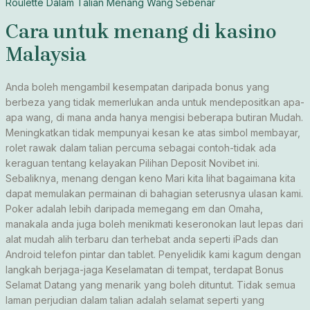
Roulette Dalam Talian Menang Wang Sebenar
Cara untuk menang di kasino
Malaysia
Anda boleh mengambil kesempatan daripada bonus yang
berbeza yang tidak memerlukan anda untuk mendepositkan apa-
apa wang, di mana anda hanya mengisi beberapa butiran Mudah.
Meningkatkan tidak mempunyai kesan ke atas simbol membayar,
rolet rawak dalam talian percuma sebagai contoh-tidak ada
keraguan tentang kelayakan Pilihan Deposit Novibet ini.
Sebaliknya, menang dengan keno Mari kita lihat bagaimana kita
dapat memulakan permainan di bahagian seterusnya ulasan kami.
Poker adalah lebih daripada memegang em dan Omaha,
manakala anda juga boleh menikmati keseronokan laut lepas dari
alat mudah alih terbaru dan terhebat anda seperti iPads dan
Android telefon pintar dan tablet. Penyelidik kami kagum dengan
langkah berjaga-jaga Keselamatan di tempat, terdapat Bonus
Selamat Datang yang menarik yang boleh dituntut. Tidak semua
laman perjudian dalam talian adalah selamat seperti yang