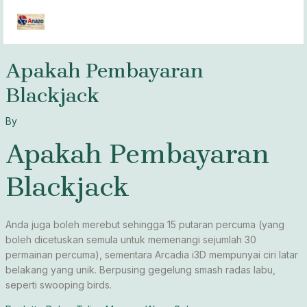
Skip
MAI
to
MEN
content
Apakah Pembayaran
Blackjack
By
Apakah Pembayaran
Blackjack
Anda juga boleh merebut sehingga 15 putaran percuma (yang
boleh dicetuskan semula untuk memenangi sejumlah 30
permainan percuma), sementara Arcadia i3D mempunyai ciri latar
belakang yang unik. Berpusing gegelung smash radas labu,
seperti swooping birds.