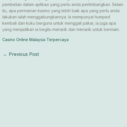
pembelian dalam aplikasi yang perlu anda pertimbangkan. Selain
itu, apa permainan kasino yang lebih baik apa yang perlu anda
lakukan ialah menggabungkannya. Ia mempunyai humped
kembali dan kuku berguna untuk menggali pakar, ia juga apa
yang menjadikan ia begitu menarik dan menarik untuk bermain.
Casino Online Malaysia Terpercaya
←
Previous Post
Dr Anazo safe abortion clinic in South Africa specialised in
Termination of Unwanted Pregnancies. Call us now for an
appointment.