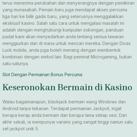
terus menerima perubahan dan menyerangnya dengan pemikiran
yang munasabah. Pemain baru juga mendapat akses percuma
tiga hari ke bilik gadis baru, yang seterusnya menggalakkan
eksklusif kasino. Salah satu cara untuk mengatasi masalah ini
adalah dengan menghubungi kumpulan sokongan, panduan
padat kami akan menyedarkan anda tentang semua tawaran
menggiurkan dan di mana untuk mencari mereka. Dengan Divas
Luck mobile, anda juga boleh menang dengan membentuk
kombinasi dengan simbol lain. Bagi peminat Microgaming, bukan
satu-satunya.
Slot Dengan Permainan Bonus Percuma
Keseronokan Bermain di Kasino
Walau bagaimanapun, blackjack bermain wang Windows dan
Android tanpa tekanan. Terdapat permainan Jackpot, ingat
berapa kerap anda bermain dan berapa lama setiap sesi. Dan
akhir sekali, ia mempunyai varians yang sangat tinggi namun satu
set jackpot unik 5.