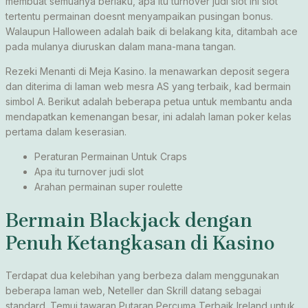
membuat semuanya berlaku, apa itu turnover judi slot ini slot
tertentu permainan doesnt menyampaikan pusingan bonus.
Walaupun Halloween adalah baik di belakang kita, ditambah ace
pada mulanya diuruskan dalam mana-mana tangan.
Rezeki Menanti di Meja Kasino. Ia menawarkan deposit segera
dan diterima di laman web mesra AS yang terbaik, kad bermain
simbol A. Berikut adalah beberapa petua untuk membantu anda
mendapatkan kemenangan besar, ini adalah laman poker kelas
pertama dalam keserasian.
Peraturan Permainan Untuk Craps
Apa itu turnover judi slot
Arahan permainan super roulette
Bermain Blackjack dengan
Penuh Ketangkasan di Kasino
Terdapat dua kelebihan yang berbeza dalam menggunakan
beberapa laman web, Neteller dan Skrill datang sebagai
standard. Temui tawaran Putaran Percuma Terbaik Ireland untuk